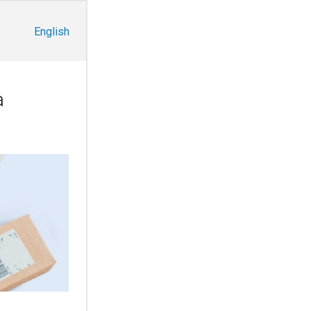
English
a