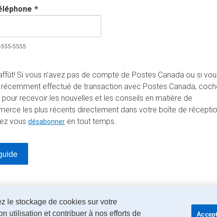
éléphone
*
5-555-5555
'affût! Si vous n'avez pas de compte de Postes Canada ou si vou
 récemment effectué de transaction avec Postes Canada, coch
 pour recevoir les nouvelles et les conseils en matière de
rce les plus récents directement dans votre boîte de réceptio
ez vous
en tout temps.
désabonner
e de confidentialité
de Postes Canada.
ez le stockage de cookies sur votre
n utilisation et contribuer à nos efforts de
Accept