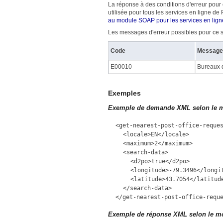
La réponse à des conditions d'erreur pour 
utilisée pour tous les services en ligne 
au module SOAP pour les services en lig
Les messages d'erreur possibles pour ce se
Code
Message
E00010
Bureaux 
Exemples
Exemple de demande XML selon le mo
<get-nearest-post-office-reque
<locale>EN</locale>
<maximum>2</maximum>
<search-data>
<d2po>true</d2po>
<longitude>-79.3496</longi
<latitude>43.7054</latitud
</search-data>
</get-nearest-post-office-requ
Exemple de réponse XML selon le mod