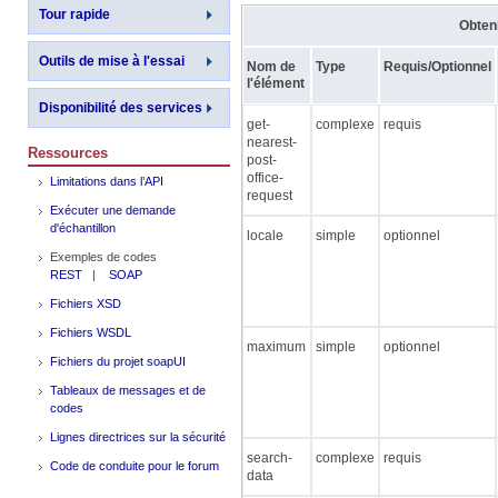
Tour rapide
Obteni
Outils de mise à l'essai
Nom de
Type
Requis/Optionnel
l'élément
Disponibilité des services
get-
complexe
requis
nearest-
Ressources
post-
office-
Limitations dans l’API
request
Exécuter une demande
d'échantillon
locale
simple
optionnel
Exemples de codes
REST
|
SOAP
Fichiers XSD
Fichiers WSDL
maximum
simple
optionnel
Fichiers du projet soapUI
Tableaux de messages et de
codes
Lignes directrices sur la sécurité
search-
complexe
requis
Code de conduite pour le forum
data