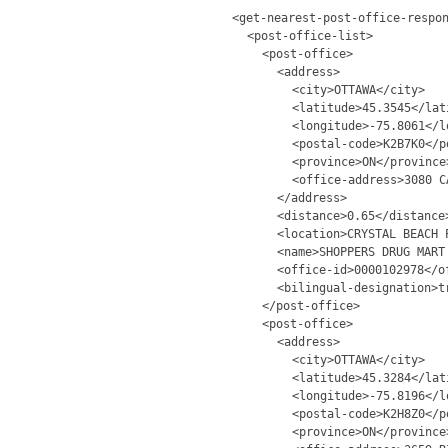
<get-nearest-post-office-respo
<post-office-list>
<post-office>
<address>
<city>OTTAWA</city>
<latitude>45.3545</lat
<longitude>-75.8061</l
<postal-code>K2B7K0</p
<province>ON</province
<office-address>3080 C
</address>
<distance>0.65</distance
<location>CRYSTAL BEACH 
<name>SHOPPERS DRUG MART
<office-id>0000102978</o
<bilingual-designation>t
</post-office>
<post-office>
<address>
<city>OTTAWA</city>
<latitude>45.3284</lat
<longitude>-75.8196</l
<postal-code>K2H8Z0</p
<province>ON</province