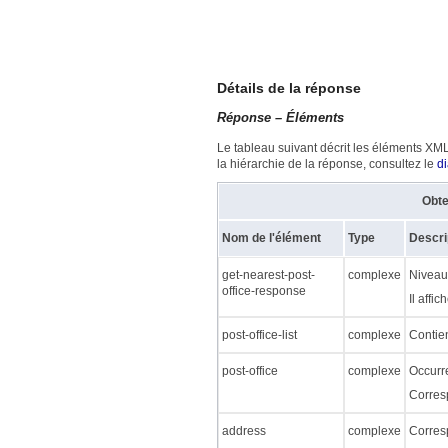
Détails de la réponse
Réponse – Éléments
Le tableau suivant décrit les éléments XML
la hiérarchie de la réponse, consultez le
d
Obte
Nom de l'élément
Type
Descri
get-nearest-post-
complexe
Niveau 
office-response
Il affi
post-office-list
complexe
Contien
post-office
complexe
Occurre
Corres
address
complexe
Corres