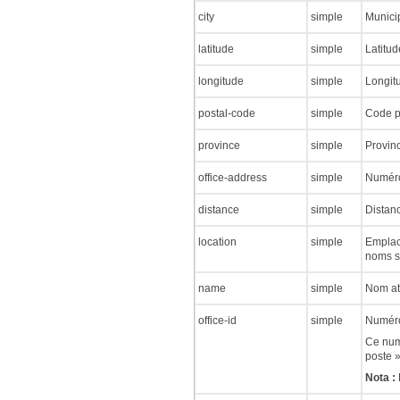
city
simple
Municip
latitude
simple
Latitud
longitude
simple
Longit
postal-code
simple
Code p
province
simple
Provinc
office-address
simple
Numéro
distance
simple
Distanc
location
simple
Emplace
noms s
name
simple
Nom at
office-id
simple
Numéro 
Ce numé
poste »
Nota :