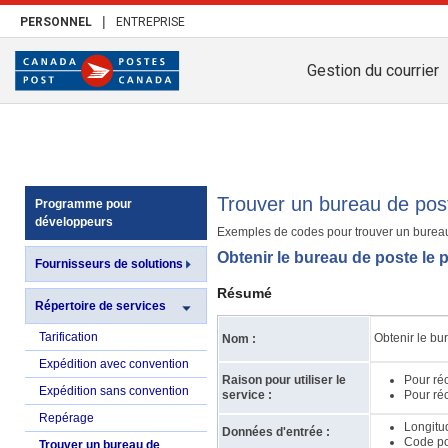
|
PERSONNEL
ENTREPRISE
Gestion du courrier
Trouver un bureau de pos
Programme pour
développeurs
Exemples de codes pour trouver un bureau
Obtenir le bureau de poste le
Fournisseurs de solutions
Résumé
Répertoire de services
Tarification
Obtenir le bu
Nom :
Expédition avec convention
Raison pour utiliser le
Pour ré
Expédition sans convention
service :
Pour réc
Repérage
Longitud
Données d'entrée :
Code pos
Trouver un bureau de