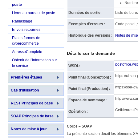
Nombre 
poste
Données de sortie :
Liste de bure
Livrer au bureau de poste
Ramassage
Exemples d'erreurs :
Code postal, 
Envois retournés
Historique des versions :
Notes de mise
Plates-formes de
cybercommerce
AdresseComplète
Détails sur la demande
Obtenir de l'information sur
postoffice.ws
le service
WSDL:
https://ct.so
Premières étapes
Point final (Conception) :
https://soa-g
Point final (Production) :
Cas d'utilisation
http://www.ca
Espace de nommage :
REST Principes de base
GetNearestPo
Opération :
SOAP Principes de base
Corps – SOAP
Notes de mise à jour
La présente section décrit les éléments XML