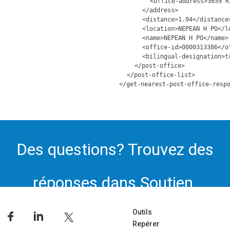
<office-address>3659 R
</address>
<distance>1.94</distance
<location>NEPEAN H PO</l
<name>NEPEAN H PO</name>
<office-id>0000313386</o
<bilingual-designation>t
</post-office>
</post-office-list>
</get-nearest-post-office-resp
Des questions? Trouvez des
réponses dans Soutien.
Outils
Repérer