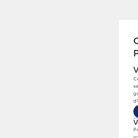
C
V
C
s
gr
d
V
Po
v