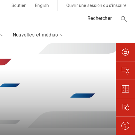
Soutien
English
Ouvrir une session ou s'inscrire
Rechercher
Nouvelles et médias
sponsabilité environnementale
ttres au père Noël
rtenaires autorisés
is et règlements
metures et interruptions
ansparence et confiance
orisation de filmer et
otographier