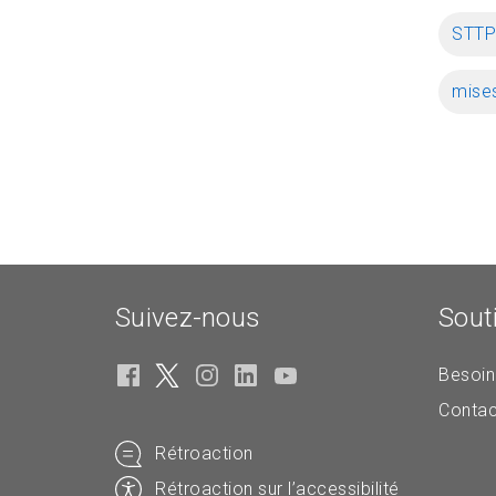
STTP
mises
Suivez-nous
Sout
Besoin
Contac
Rétroaction
Rétroaction sur l’accessibilité