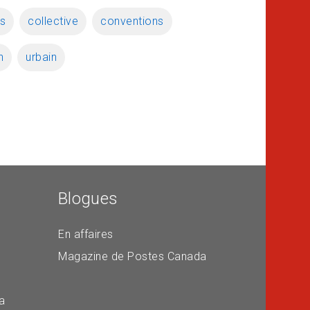
es
collective
conventions
n
urbain
Blogues
En affaires
Magazine de Postes Canada
a