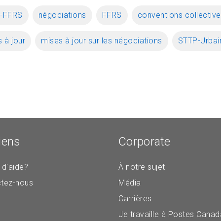
-FFRS
négociations
FFRS
conventions collectiv
 à jour
mises à jour sur les négociations
STTP-Urbai
iens
Corporate
 d'aide?
À notre sujet
tez-nous
Média
Carrières
Je travaille à Postes Canad