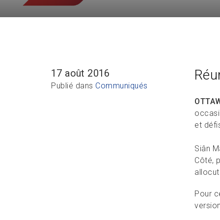
Réu
17 août 2016
Publié dans
Communiqués
OTTAW
occasi
et défi
Siân M
Côté, 
allocut
Pour ce
version