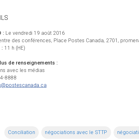
ILS
 :
Le vendredi 19 août 2016
ntre des conférences, Place Postes Canada, 2701, promen
 :
11 h (HE)
lus de renseignements :
ons avec les médias
34-8888
s@postescanada.
ca
Conciliation
négociations avec le STTP
négociat