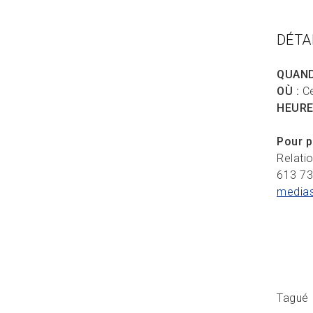
DÉTA
QUAND
OÙ :
Ce
HEURE
Pour p
Relati
613 7
media
Tagué