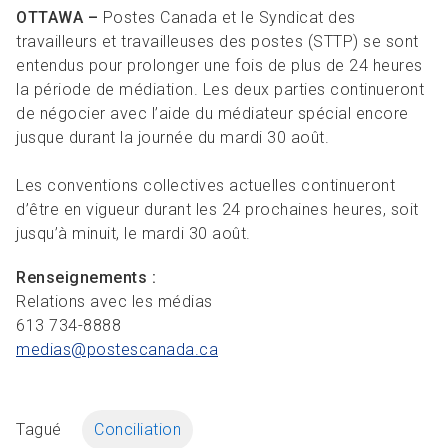
R
L
Articles et ressources
Favoris
OTTAWA –
Postes Canada et le Syndicat des
A
A
travailleurs et travailleuses des postes (STTP) se sont
C
entendus pour prolonger une fois de plus de 24 heures
M
la période de médiation. Les deux parties continueront
F
de négocier avec l’aide du médiateur spécial encore
jusque durant la journée du mardi 30 août.
Les conventions collectives actuelles continueront
d’être en vigueur durant les 24 prochaines heures, soit
jusqu’à minuit, le mardi 30 août.
Renseignements :
Relations avec les médias
613 734-8888
medias@postescanada.
ca
Tagué
Conciliation