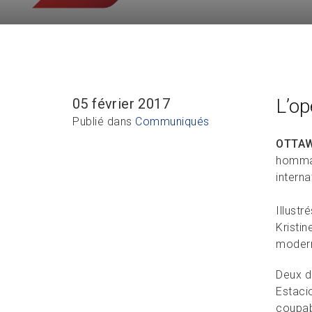
L’op
05 février 2017
Publié dans
Communiqués
OTTAW
hommag
intern
Illustr
Kristi
moder
Deux d
Estacio
coupab