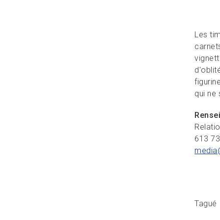
Les ti
carnet
vignett
d'oblit
figuri
qui ne 
Rense
Relati
613 7
media
Tagué