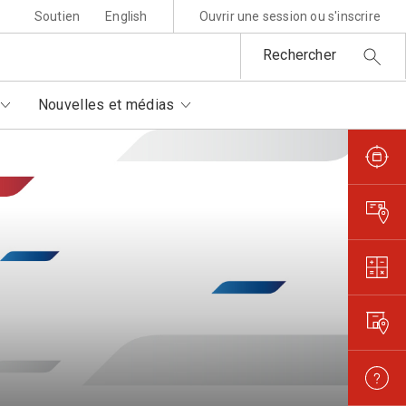
Soutien
English
Ouvrir une session ou s'inscrire
Rechercher
Nouvelles et médias
sponsabilité environnementale
ttres au père Noël
rtenaires autorisés
is et règlements
metures et interruptions
ansparence et confiance
orisation de filmer et
otographier