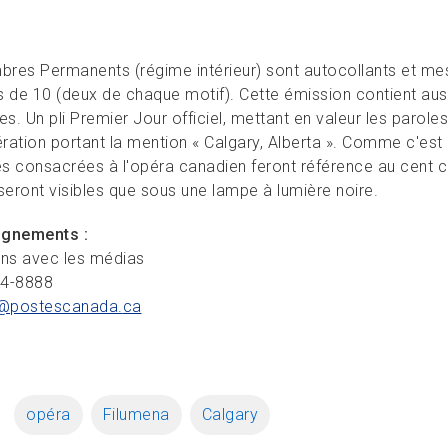
mbres Permanents (régime intérieur) sont autocollants et me
s de 10 (deux de chaque motif). Cette émission contient auss
es. Un pli Premier Jour officiel, mettant en valeur les parol
ération portant la mention « Calgary, Alberta ». Comme c'est
nes consacrées à l'opéra canadien feront référence au cent 
seront visibles que sous une lampe à lumière noire.
ignements :
ons avec les médias
34-8888
@postescanada.
ca
opéra
Filumena
Calgary