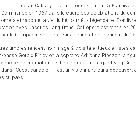
cette année au Calgary Opera à l'occasion du 150
anniversa
e
r. Commandé en 1967 dans le cadre des célébrations du cen
Somers et raconte la vie du héros métis légendaire. Son livr
oration avec Jacques Languirand. Cet opéra est repris en 20
 par la Compagnie d'opéra canadienne et en l'honneur du 1
tres timbres rendent hommage à trois talentueux artistes ca
n-basse Gerald Finley et la soprano Adrianne Pieczonka figur
ne moderne internationale. Le directeur artistique Irving Gu
 dans l'Ouest canadien », est un visionnaire qui a découvert 
es du pays.