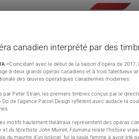
éra canadien interprété par des timb
A –
Coïncidant avec le début de la saison d'opéra de 2017
e à deux grands opéras canadiens et à trois talentueux arti
ationale des œuvres opératiques canadiennes modernes.
és par Peter Strain, les premiers timbres conçus par le direct
ne Do de l'agence Parcel Design reflètent avec audace la co
nes.
es motifs hautement théâtraux représentent des opéras ca
 et du librettiste John Murrell,
Filumena
relate l'histoire vrai
le du meurtre d'un policier, fut la seule femme à avoir été 