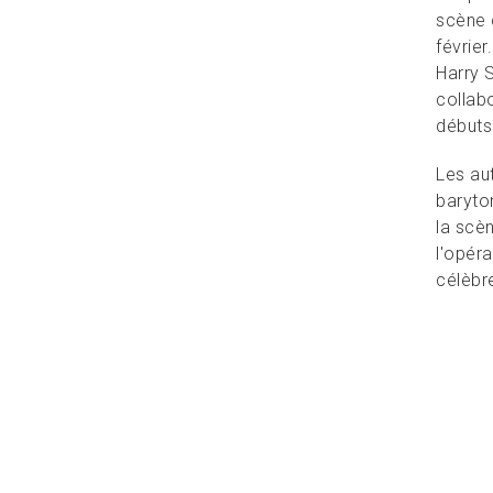
scène 
févrie
Harry 
collab
débuts
Les au
baryto
la scè
l'opéra
célèbr