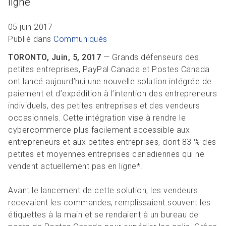
ligne
R
L
Articles et ressources
Favoris
A
A
C
05 juin 2017
M
Publié dans
Communiqués
F
TORONTO, Juin, 5, 2017
— Grands défenseurs des
petites entreprises, PayPal Canada et Postes Canada
ont lancé aujourd’hui une nouvelle solution intégrée de
paiement et d’expédition à l’intention des entrepreneurs
individuels, des petites entreprises et des vendeurs
occasionnels. Cette intégration vise à rendre le
cybercommerce plus facilement accessible aux
entrepreneurs et aux petites entreprises, dont 83 % des
petites et moyennes entreprises canadiennes qui ne
vendent actuellement pas en ligne*.
Avant le lancement de cette solution, les vendeurs
recevaient les commandes, remplissaient souvent les
étiquettes à la main et se rendaient à un bureau de