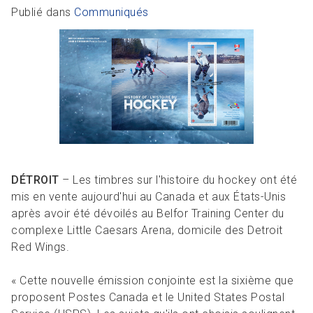
R
L
Articles et ressources
Favoris
Publié dans
Communiqués
A
A
C
M
F
DÉTROIT
– Les timbres sur l'histoire du hockey ont été
mis en vente aujourd'hui au Canada et aux États-Unis
après avoir été dévoilés au Belfor Training Center du
complexe Little Caesars Arena, domicile des Detroit
Red Wings.
« Cette nouvelle émission conjointe est la sixième que
proposent Postes Canada et le United States Postal