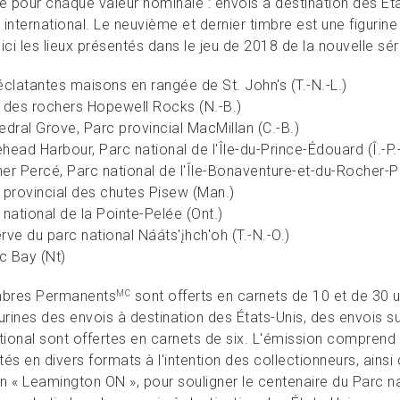
e pour chaque valeur nominale : envois à destination des Éta
international. Le neuvième et dernier timbre est une figurine 
ici les lieux présentés dans le jeu de 2018 de la nouvelle séri
éclatantes maisons en rangée de St. John's (T.-N.-L.)
 des rochers Hopewell Rocks (N.-B.)
edral Grove, Parc provincial MacMillan (C.-B.)
head Harbour, Parc national de l'Île-du-Prince-Édouard (Î.-P.-
er Percé, Parc national de l'Île-Bonaventure-et-du-Rocher-P
 provincial des chutes Pisew (Man.)
 national de la Pointe-Pelée (Ont.)
rve du parc national Nááts'įhch'oh (T.-N.-O.)
ic Bay (Nt)
mbres Permanents
sont offerts en carnets de 10 et de 30 u
MC
gurines des envois à destination des États-Unis, des envois s
ational sont offertes en carnets de six. L'émission comprend 
és en divers formats à l'intention des collectionneurs, ainsi q
n « Leamington ON », pour souligner le centenaire du Parc nat