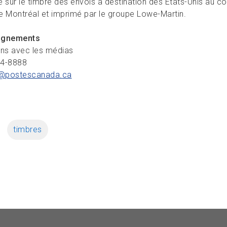
e sur le timbre des envois à destination des États-Unis au c
e Montréal et imprimé par le groupe Lowe-Martin.
ignements
ons avec les médias
34-8888
@postescanada.
ca
timbres