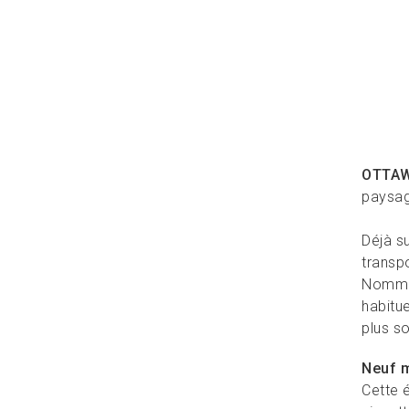
OTTA
paysage
Déjà su
transp
Nommée
habitue
plus so
Neuf m
Cette 