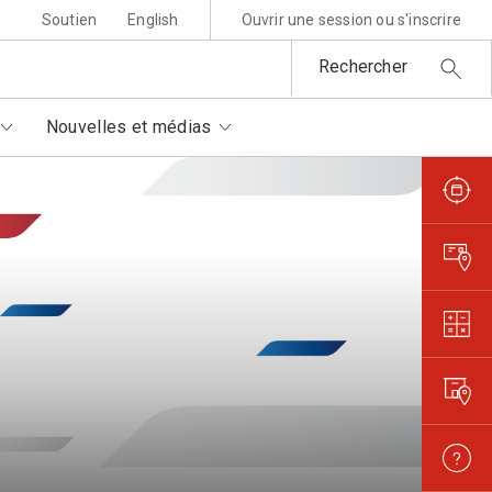
Soutien
English
Ouvrir une session ou s'inscrire
Rechercher
Nouvelles et médias
sponsabilité environnementale
ttres au père Noël
rtenaires autorisés
is et règlements
metures et interruptions
ansparence et confiance
orisation de filmer et
otographier