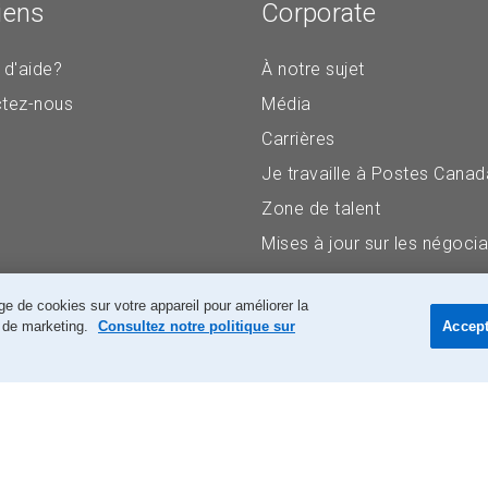
iens
Corporate
 d'aide?
À notre sujet
tez-nous
Média
Carrières
Je travaille à Postes Canad
Zone de talent
Mises à jour sur les négocia
e de cookies sur votre appareil pour améliorer la
ts de marketing.
Consultez notre politique sur
Accept
Accessibilité
Avis juridiques
Confidentialité
Recherch