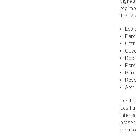
vignett
régime 
1 $. Vo
Les 
Parc
Cath
Cove
Roch
Parc
Parc
Rése
Arct
Les ti
Les fi
intern
présent
mentio