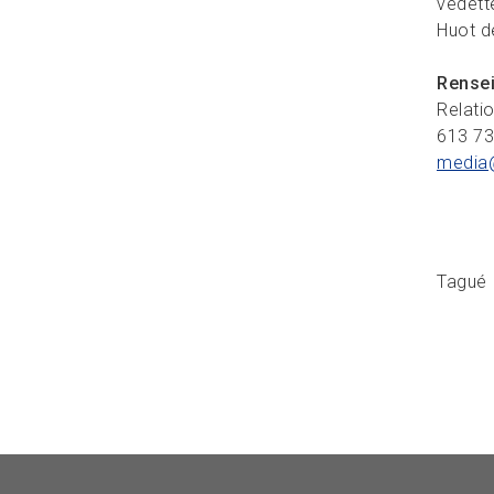
vedett
Huot d
Rense
Relati
613 7
media
Tagué