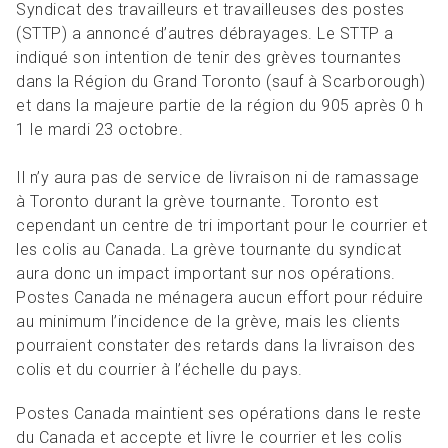
R
L
Syndicat des travailleurs et travailleuses des postes
Articles et ressources
Favoris
A
A
(STTP) a annoncé d’autres débrayages. Le STTP a
C
indiqué son intention de tenir des grèves tournantes
M
dans la Région du Grand Toronto (sauf à Scarborough)
et dans la majeure partie de la région du 905 après 0 h
F
1 le mardi 23 octobre.
Il n’y aura pas de service de livraison ni de ramassage
à Toronto durant la grève tournante. Toronto est
cependant un centre de tri important pour le courrier et
les colis au Canada. La grève tournante du syndicat
aura donc un impact important sur nos opérations.
Postes Canada ne ménagera aucun effort pour réduire
au minimum l’incidence de la grève, mais les clients
pourraient constater des retards dans la livraison des
colis et du courrier à l’échelle du pays.
Postes Canada maintient ses opérations dans le reste
du Canada et accepte et livre le courrier et les colis