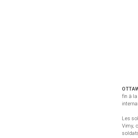
OTTA
fin à l
interna
Les so
Vimy, 
soldat