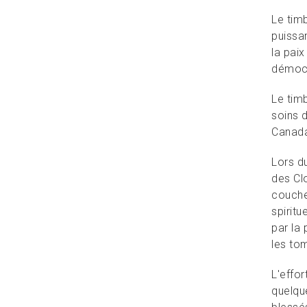
Le tim
puissa
la pai
démocr
Le tim
soins 
Canada 
Lors du
des Cl
coucher
spiritu
par la 
les to
L'effor
quelqu