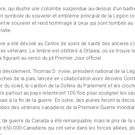
bre, qui illustre une colombe suspendue au-dessus d'un barb
nt symbole du souvenir et emblème principal de la Légion roy
x et le souvenir et rend hommage à ceux qui sont tombés au 
atie.
bre a été dévoilé au Centre de soins de santé des anciens c
des vétérans. Le timbre est oblitéré à Ottawa, où se trouv
figurant au verso du pli Premier Jour officiel.
 dévoilement, Thomas D. Irvine, président national de la Légi
oches de la paix, lancée en collaboration avec Anciens Co
 du soleil, le carillon de la Colline du Parlement et les cloch
els partout au pays retentiront 100 fois pour souligner les sa
paix à la fin de la guerre. En outre, des jeunes feront la dé
mbes des vétérans canadiens de la Première Guerre mondial
t de guerre du Canada a été remarquable, mais le prix de la v
e 650 000 Canadiens qui ont servi dans les forces alliées, pl