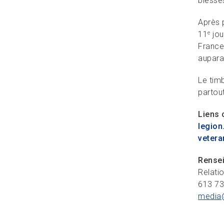
blessé
Après 
11
jou
e
France,
auparav
Le timb
partou
Liens 
legion
vetera
Rense
Relati
613 7
media