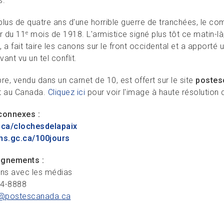
s.
plus de quatre ans d'une horrible guerre de tranchées, le co
r du 11
mois de 1918. L'armistice signé plus tôt ce matin-
e
 a fait taire les canons sur le front occidental et a apport
ant vu un tel conflit.
re, vendu dans un carnet de 10, est offert sur le site
postes
t au Canada.
Cliquez ici
pour voir l'image à haute résolution d
connexes :
.ca/clochesdelapaix
ns.gc.ca/100jours
ignements :
ons avec les médias
34-8888
@postescanada.
ca