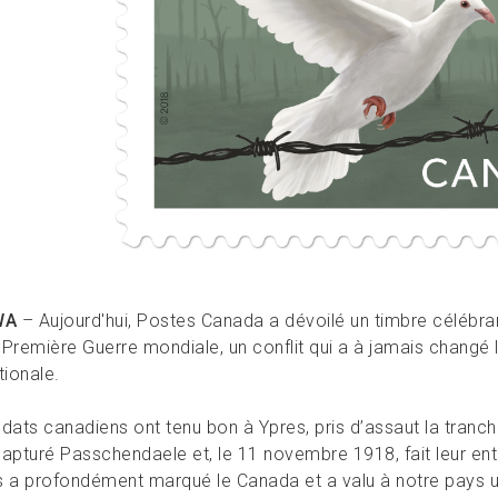
WA
– Aujourd'hui, Postes Canada a dévoilé un timbre célébra
a Première Guerre mondiale, un conflit qui a à jamais changé
tionale.
ldats canadiens ont tenu bon à Ypres, pris d’assaut la tranc
capturé Passchendaele et, le 11 novembre 1918, fait leur en
s a profondément marqué le Canada et a valu à notre pays un