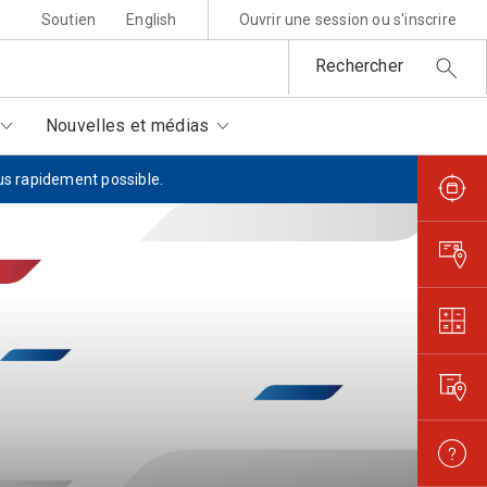
Soutien
English
Ouvrir une session ou s'inscrire
Rechercher
Nouvelles et médias
lus rapidement possible.
sponsabilité environnementale
ttres au père Noël
rtenaires autorisés
is et règlements
metures et interruptions
ansparence et confiance
orisation de filmer et
otographier