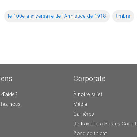
le 100e anniversaire de l'Armistice de 1918
timbre
iens
Corporate
 d'aide?
À notre sujet
tez-nous
Média
Carrières
Je travaille à Postes Canad
Zone de talent