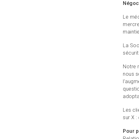
Négoc
Le méd
mercre
mainti
La Soc
sécuri
Notre 
nous s
l’augme
questio
adopta
Les cli
sur X :
Pour p
Relati