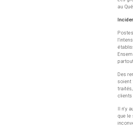
au Qué
Incide
Postes
l’inten
établi
Ensembl
partout
Des re
soient 
traités
clients
Il n’y
que le
inconv