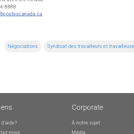
34-8888
@postescanada.
ca
Négociations
Syndicat des travailleurs et travailleu
iens
Corporate
 d'aide?
À notre sujet
tez-nous
Média