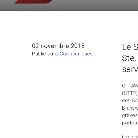
Le S
02 novembre 2018
Publié dans
Communiqués
Ste.
serv
OTTAWA
(STTP) 
des Bo
Brunsw
grèves
partou
Les gr