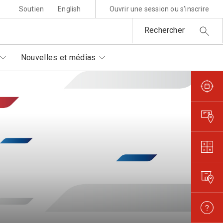
Soutien
English
Ouvrir une session ou s'inscrire
Rechercher
Nouvelles et médias
sponsabilité environnementale
ttres au père Noël
rtenaires autorisés
is et règlements
metures et interruptions
ansparence et confiance
orisation de filmer et
otographier