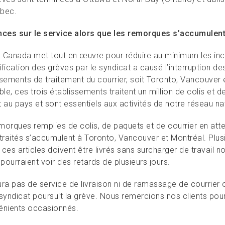
bec.
nces sur le service alors que les remorques s’accumulen
 Canada met tout en œuvre pour réduire au minimum les inci
sification des grèves par le syndicat a causé l’interruption d
ssements de traitement du courrier, soit Toronto, Vancouver 
e, ces trois établissements traitent un million de colis et d
 au pays et sont essentiels aux activités de notre réseau nat
morques remplies de colis, de paquets et de courrier en atte
traités s’accumulent à Toronto, Vancouver et Montréal. Plusi
, ces articles doivent être livrés sans surcharger de travail
 pourraient voir des retards de plusieurs jours.
 aura pas de service de livraison ni de ramassage de courrie
 syndicat poursuit la grève. Nous remercions nos clients po
énients occasionnés.