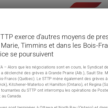
TTP exerce d’autres moyens de press
 Marie, Timmins et dans les Bois-Fra
ice se poursuivent
 – Alors que les négociations sont en cours, le Syndicat des
a déclenché des grèves à Grande Prairie (Alb.), Sault Ste. M
is-Francs (Québec). Le STTP mène également des grèves à S
ick), Kitchener-Waterloo et Hamilton (Ontario), et Regina (S
 tournantes du STTP ont interrompu les opérations de Poste
t au Canada.
èves sont terminées à Ottawa et North Bay (Ontario) et dans l