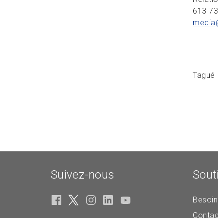
613 7
media
Tagué
Suivez-nous
Sout
Besoin
Contac