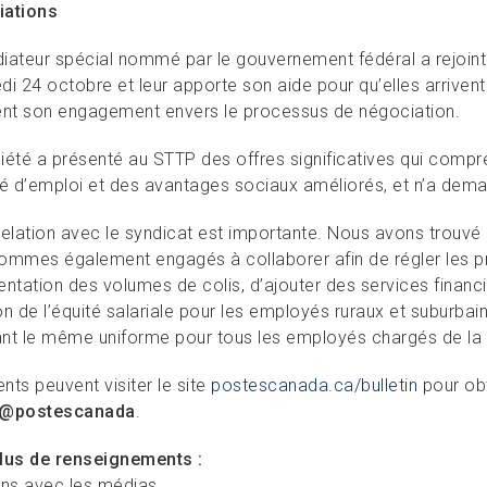
iations
iateur spécial nommé par le gouvernement fédéral a rejoint l
di 24 octobre et leur apporte son aide pour qu’elles arrive
ent son engagement envers le processus de négociation.
iété a présenté au STTP des offres significatives qui compr
té d’emploi et des avantages sociaux améliorés, et n’a dem
relation avec le syndicat est importante. Nous avons trouvé u
ommes également engagés à collaborer afin de régler les pr
ntation des volumes de colis, d’ajouter des services financi
n de l’équité salariale pour les employés ruraux et suburbain
nt le même uniforme pour tous les employés chargés de la l
ents peuvent visiter le site
postescanada.ca/bulletin
pour obt
@postescanada
.
lus de renseignements :
ons avec les médias