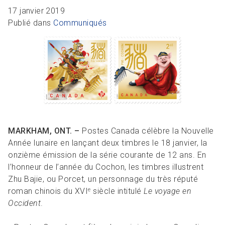
R
L
Articles et ressources
Favoris
17 janvier 2019
A
A
Publié dans
Communiqués
C
M
F
MARKHAM, ONT. –
Postes Canada célèbre la Nouvelle
Année lunaire en lançant deux timbres le 18 janvier, la
onzième émission de la série courante de 12 ans. En
l’honneur de l’année du Cochon, les timbres illustrent
Zhu Bajie, ou Porcet, un personnage du très réputé
roman chinois du XVI
siècle intitulé
Le voyage en
e
Occident
.