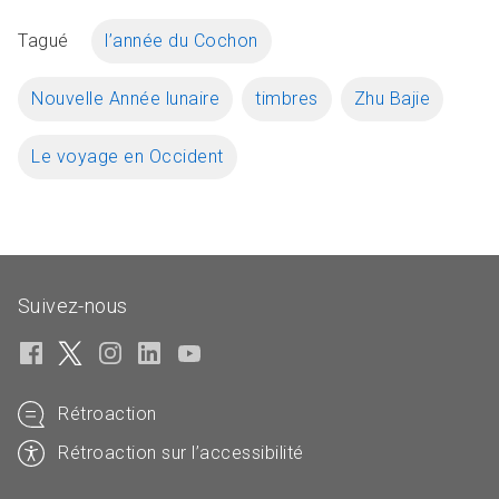
Tagué
l’année du Cochon
Nouvelle Année lunaire
timbres
Zhu Bajie
Le voyage en Occident
Suivez-nous
Rétroaction
Rétroaction sur l’accessibilité