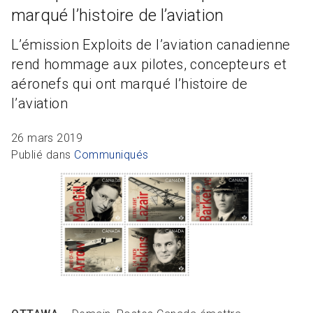
R
L
Articles et ressources
Favoris
marqué l’histoire de l’aviation
A
A
C
L’émission Exploits de l’aviation canadienne
M
rend hommage aux pilotes, concepteurs et
F
aéronefs qui ont marqué l’histoire de
l’aviation
26 mars 2019
Publié dans
Communiqués