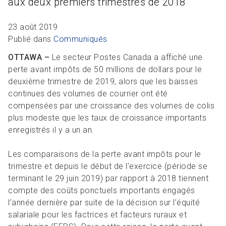
aux deux premiers trimestres de 2018
R
L
Articles et ressources
Favoris
A
A
C
23 août 2019
M
Publié dans
Communiqués
F
OTTAWA –
Le secteur Postes Canada a affiché une
perte avant impôts de 50 millions de dollars pour le
deuxième trimestre de 2019, alors que les baisses
continues des volumes de courrier ont été
compensées par une croissance des volumes de colis
plus modeste que les taux de croissance importants
enregistrés il y a un an.
Les comparaisons de la perte avant impôts pour le
trimestre et depuis le début de l’exercice (période se
terminant le 29 juin 2019) par rapport à 2018 tiennent
compte des coûts ponctuels importants engagés
l’année dernière par suite de la décision sur l’équité
salariale pour les factrices et facteurs ruraux et