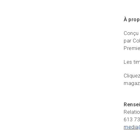
À prop
Conçu p
par Co
Premier
Les tim
Cliquez
magaz
Rense
Relati
613 7
media