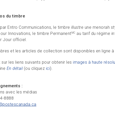
os du timbre
ar Entro Communications, le timbre illustre une menorah styl
lour Innovations, le timbre Permanent
au tarif du régime in
MC
 Jour officiel.
bres et les articles de collection sont disponibles en ligne 
 sur les liens suivants pour obtenir les
images à haute résolu
ine
En détail
(ou cliquez
ici
).
ignements :
ons avec les médias
34-8888
@postescanada.
ca