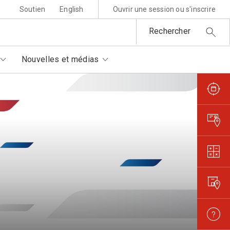
Soutien
English
Ouvrir une session ou s'inscrire
Rechercher
Nouvelles et médias
sponsabilité environnementale
ttres au père Noël
rtenaires autorisés
is et règlements
metures et interruptions
ansparence et confiance
orisation de filmer et
otographier