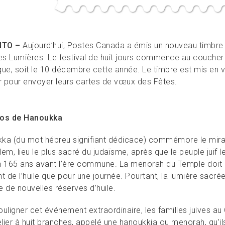
TO –
Aujourd’hui, Postes Canada a émis un nouveau timbre
des Lumières. Le festival de huit jours commence au coucher 
que, soit le 10 décembre cette année. Le timbre est mis en 
ser pour envoyer leurs cartes de vœux des Fêtes.
pos de Hanoukka
ka (du mot hébreu signifiant dédicace) commémore le miracl
em, lieu le plus sacré du judaïsme, après que le peuple juif
n 165 ans avant l’ère commune. La menorah du Temple doit br
t de l’huile que pour une journée. Pourtant, la lumière sacrée 
ée de nouvelles réserves d’huile.
ouligner cet événement extraordinaire, les familles juives a
lier à huit branches, appelé une hanoukkia ou menorah, qu’il