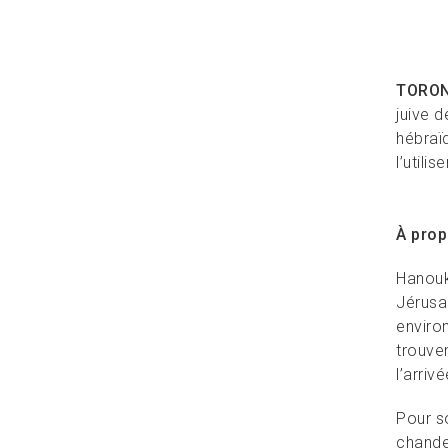
TORON
juive 
hébraï
l’utili
À pro
Hanouk
Jérusal
enviro
trouven
l’arriv
Pour s
chande