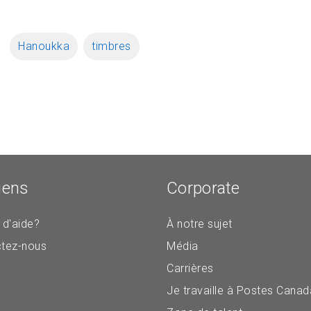
Hanoukka
timbres
iens
Corporate
 d'aide?
À notre sujet
tez-nous
Média
Carrières
Je travaille à Postes Canad