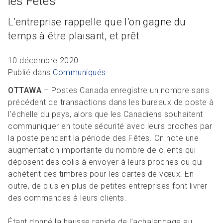
les Fêtes
R
L
Articles et ressources
Favoris
A
A
L’entreprise rappelle que l’on gagne du
C
temps à être plaisant, et prêt
M
F
10 décembre 2020
Publié dans
Communiqués
OTTAWA
– Postes Canada enregistre un nombre sans
précédent de transactions dans les bureaux de poste à
l’échelle du pays, alors que les Canadiens souhaitent
communiquer en toute sécurité avec leurs proches par
la poste pendant la période des Fêtes. On note une
augmentation importante du nombre de clients qui
déposent des colis à envoyer à leurs proches ou qui
achètent des timbres pour les cartes de vœux. En
outre, de plus en plus de petites entreprises font livrer
des commandes à leurs clients.
Étant donné la hausse rapide de l’achalandage au