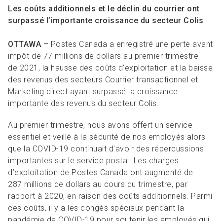
R
L
Articles et ressources
Favoris
Les coûts additionnels et le déclin du courrier ont
A
A
surpassé l’importante croissance du secteur Colis
C
M
OTTAWA
– Postes Canada a enregistré une perte avant
F
impôt de 77 millions de dollars au premier trimestre
de 2021, la hausse des coûts d’exploitation et la baisse
des revenus des secteurs Courrier transactionnel et
Marketing direct ayant surpassé la croissance
importante des revenus du secteur Colis.
Au premier trimestre, nous avons offert un service
essentiel et veillé à la sécurité de nos employés alors
que la COVID-19 continuait d’avoir des répercussions
importantes sur le service postal. Les charges
d’exploitation de Postes Canada ont augmenté de
287 millions de dollars au cours du trimestre, par
rapport à 2020, en raison des coûts additionnels. Parmi
ces coûts, il y a les congés spéciaux pendant la
pandémie de COVID-19 pour soutenir les employés qui