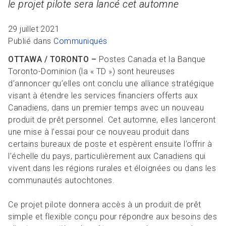
le projet pilote sera lancé cet automne
R
L
Articles et ressources
Favoris
A
A
C
29 juillet 2021
M
Publié dans
Communiqués
F
OTTAWA / TORONTO –
Postes Canada et la Banque
Toronto-Dominion (la « TD ») sont heureuses
d’annoncer qu’elles ont conclu une alliance stratégique
visant à étendre les services financiers offerts aux
Canadiens, dans un premier temps avec un nouveau
produit de prêt personnel. Cet automne, elles
lanceront
une mise
à l’essai
pour
ce nouveau produit dans
certains bureaux de poste et espèrent ensuite l’offrir à
l’échelle du pays, particulièrement aux Canadiens qui
vivent dans les régions rurales et éloignées ou dans les
communautés autochtones.
Ce projet pilote donnera accès à un produit de prêt
simple et flexible conçu pour répondre aux besoins des