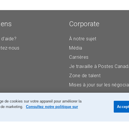
iens
Corporate
 d'aide?
À notre sujet
tez-nous
Média
Carrières
Je travaille à Postes Canad
Zone de talent
Mises à jour sur les négocia
e de cookies sur votre appareil pour améliorer la
ts de marketing.
Consultez notre politique sur
Accept
Accessibilité
Avis juridiques
Confidentialité
Recherch