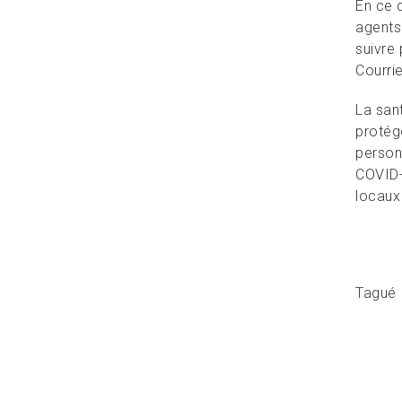
En ce q
agents 
suivre 
Courri
La san
protég
personn
COVID-
locaux
Tagué