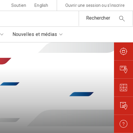
Soutien
English
Ouvrir une session ou s'inscrire
Rechercher
Nouvelles et médias
sponsabilité environnementale
ttres au père Noël
rtenaires autorisés
is et règlements
metures et interruptions
ansparence et confiance
orisation de filmer et
otographier