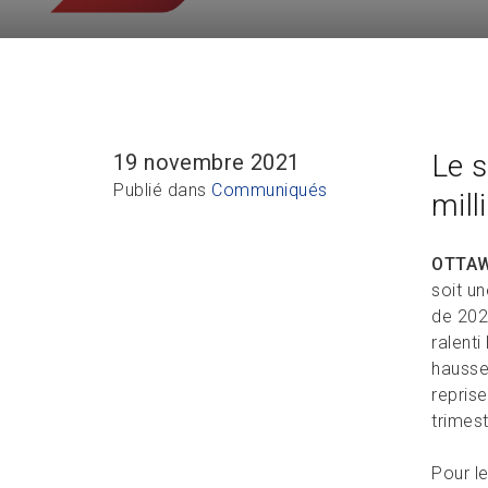
Le s
19 novembre 2021
Publié dans
Communiqués
mill
OTTA
soit u
de 202
ralent
hausse 
reprise
trimest
Pour l