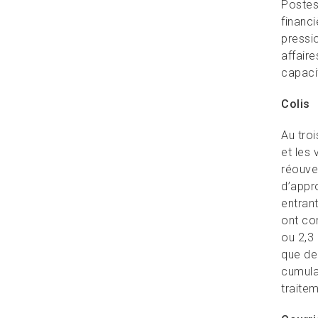
Postes
financ
pressi
affair
capaci
Colis
Au troi
et les
réouve
d’appr
entran
ont con
ou 2,3
que de
cumula
traitem