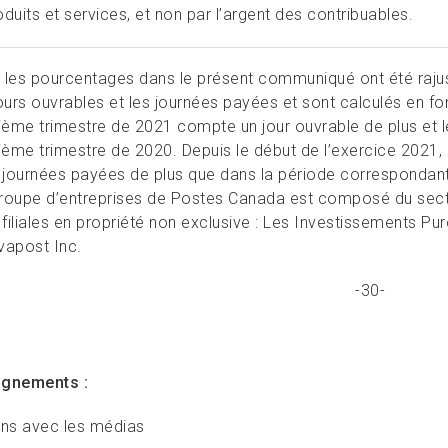
duits et services, et non par l’argent des contribuables.
 les pourcentages dans le présent communiqué ont été rajus
jours ouvrables et les journées payées et sont calculés en fon
sième trimestre de 2021 compte un jour ouvrable de plus e
sième trimestre de 2020. Depuis le début de l’exercice 2021, i
s journées payées de plus que dans la période correspondan
roupe d’entreprises de Postes Canada est composé du sec
s filiales en propriété non exclusive : Les Investissements Pu
vapost Inc.
-30-
ignements :
ons avec les médias