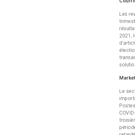
Courri
Les rev
trimes
résulta
2021, 
d’arti
électi
transa
soluti
Market
Le sec
import
Poste
COVID-
troisi
période
retard