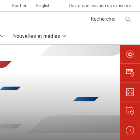
Soutien
English
Ouvrir une session ou s'inscrire
Rechercher
Nouvelles et médias
sponsabilité environnementale
ttres au père Noël
rtenaires autorisés
is et règlements
metures et interruptions
ansparence et confiance
orisation de filmer et
otographier