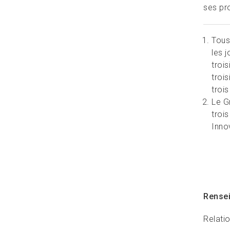
ses pro
Tous
les 
troi
troi
troi
Le G
troi
Inno
Rense
Relati