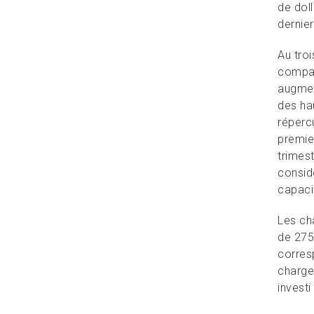
de dol
dernier
Au tro
compar
augmen
des ha
réperc
premie
trimes
consid
capacit
Les cha
de 275 
corres
charge
invest