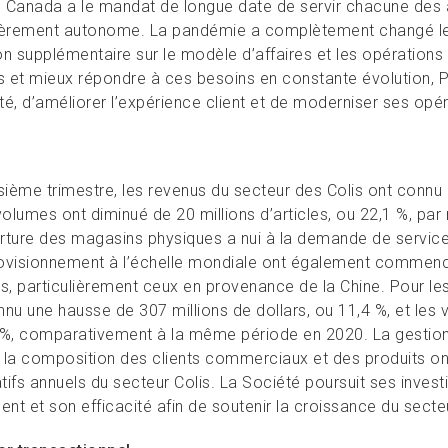
 Canada a le mandat de longue date de servir chacune des
ièrement autonome. La pandémie a complètement changé les
on supplémentaire sur le modèle d’affaires et les opérations
es et mieux répondre à ces besoins en constante évolution, P
té, d’améliorer l’expérience client et de moderniser ses opér
sième trimestre, les revenus du secteur des Colis ont connu 
 volumes ont diminué de 20 millions d’articles, ou 22,1 %, p
rture des magasins physiques a nui à la demande de service
ovisionnement à l’échelle mondiale ont également commencé
ts, particulièrement ceux en provenance de la Chine. Pour le
nu une hausse de 307 millions de dollars, ou 11,4 %, et les v
 %, comparativement à la même période en 2020. La gestion p
 la composition des clients commerciaux et des produits ont
tifs annuels du secteur Colis. La Société poursuit ses inve
ent et son efficacité afin de soutenir la croissance du secteu