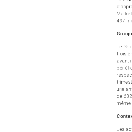
d’appr
Market
497 mil
Groupe
Le Gro
troisiè
avant 
bénéfic
respec
trimest
une am
de 602 
même s
Conte
Les ac