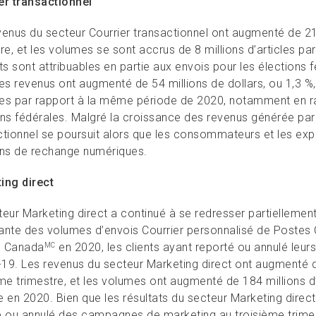
er transactionnel
enus du secteur Courrier transactionnel ont augmenté de 21 m
tre, et les volumes se sont accrus de 8 millions d’articles 
ts sont attribuables en partie aux envois pour les élections 
les revenus ont augmenté de 54 millions de dollars, ou 1,3 %
cles par rapport à la même période de 2020, notamment en r
ons fédérales. Malgré la croissance des revenus générée par 
ctionnel se poursuit alors que les consommateurs et les exp
ons de rechange numériques.
ing direct
teur Marketing direct a continué à se redresser partiellemen
ante des volumes d’envois Courrier personnalisé de Postes
s Canada
en 2020, les clients ayant reporté ou annulé le
MC
19. Les revenus du secteur Marketing direct ont augmenté de
ème trimestre, et les volumes ont augmenté de 184 millions d
 en 2020. Bien que les résultats du secteur Marketing direct 
é ou annulé des campagnes de marketing au troisième trime