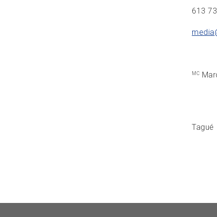
613 7
media
Marq
MC
Tagué