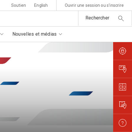
Soutien
English
Ouvrir une session ou s'inscrire
Rechercher
Nouvelles et médias
sponsabilité environnementale
ttres au père Noël
rtenaires autorisés
is et règlements
metures et interruptions
ansparence et confiance
orisation de filmer et
otographier