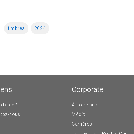
timbres
2024
iens
Corporate
 d'aide?
À notre sujet
tez-nous
Média
Carrières
Je travaille à Postes Canad