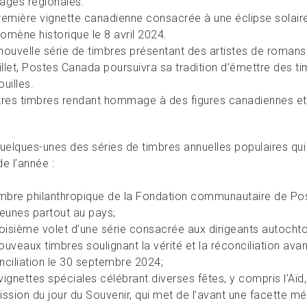
ages régionales.
remière vignette canadienne consacrée à une éclipse solaire
omène historique le 8 avril 2024.
nouvelle série de timbres présentant des artistes de roman
uillet, Postes Canada poursuivra sa tradition d’émettre des ti
uilles.
tres timbres rendant hommage à des figures canadiennes et 
uelques-unes des séries de timbres annuelles populaires qui 
e l’année :
imbre philanthropique de la Fondation communautaire de Post
jeunes partout au pays;
roisième volet d’une série consacrée aux dirigeants autocht
ouveaux timbres soulignant la vérité et la réconciliation avan
nciliation le 30 septembre 2024;
vignettes spéciales célébrant diverses fêtes, y compris l’Aïd
ission du jour du Souvenir, qui met de l’avant une facette 