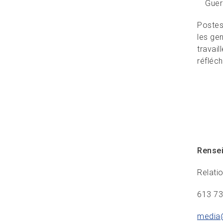
Guer
Postes
les gen
travai
réfléch
Rense
Relati
613 7
media