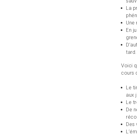
sauv
La p
phén
Une 
En j
greno
D’au
tard.
Voici q
cours d
Le t
aux 
Le t
De n
réco
Des 
L’ém