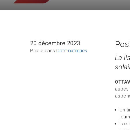
Pos
20 décembre 2023
Publié dans
Communiqués
La l
sola
OTTA
autres 
astron
Un t
jour
La s