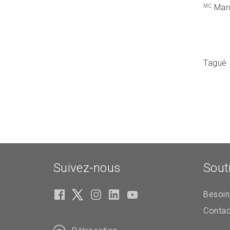
Marq
MC
Tagué
Suivez-nous
Sout
Besoin
Contac