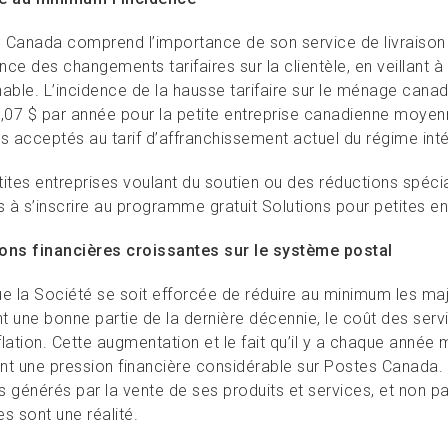
 Canada comprend l’importance de son service de livraison 
ence des changements tarifaires sur la clientèle, en veillant 
nable. L’incidence de la hausse tarifaire sur le ménage can
2,07 $ par année pour la petite entreprise canadienne moyen
s acceptés au tarif d’affranchissement actuel du régime inté
ites entreprises voulant du soutien ou des réductions spécia
es à s’inscrire au programme gratuit Solutions pour petites 
ons financières croissantes sur le système postal
e la Société se soit efforcée de réduire au minimum les majo
t une bonne partie de la dernière décennie, le coût des serv
nflation. Cette augmentation et le fait qu’il y a chaque année 
nt une pression financière considérable sur Postes Canada. 
s générés par la vente de ses produits et services, et non p
res sont une réalité.