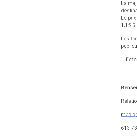
La maj
destin
Le prix
1,15 $.
Les tar
publiq
Esti
Rense
Relati
media
613 7