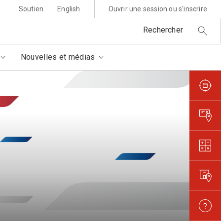
Soutien
English
Ouvrir une session ou s'inscrire
Rechercher
Nouvelles et médias
sponsabilité environnementale
ttres au père Noël
rtenaires autorisés
is et règlements
metures et interruptions
ansparence et confiance
orisation de filmer et
otographier