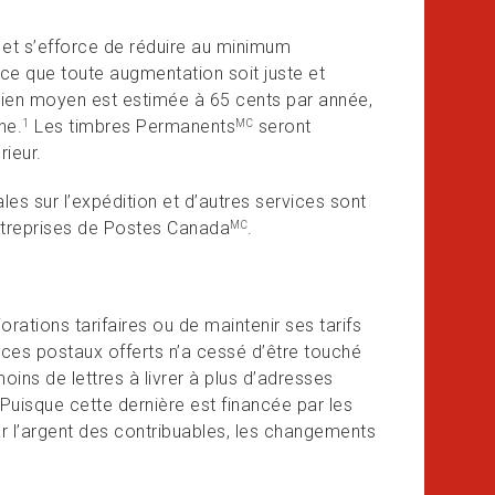
et s’efforce de réduire au minimum
à ce que toute augmentation soit juste et
adien moyen est estimée à 65 cents par année,
ne.
Les timbres Permanents
seront
1
MC
rieur.
les sur l’expédition et d’autres services sont
entreprises de Postes Canada
.
MC
rations tarifaires ou de maintenir ses tarifs
ices postaux offerts n’a cessé d’être touché
moins de lettres à livrer à plus d’adresses
Puisque cette dernière est financée par les
ar l’argent des contribuables, les changements