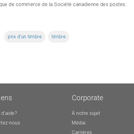
ue de commerce de la Société canadienne des postes.
prix d'un timbre
timbre
iens
Corporate
 d'aide?
À notre sujet
tez-nous
Média
Carrières