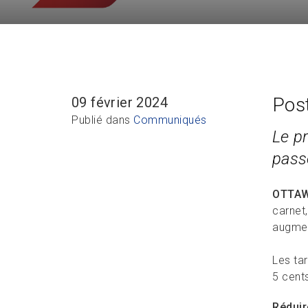
Pos
09 février 2024
Publié dans
Communiqués
Le pr
passe
OTTA
carnet,
augmen
Les ta
5 cent
Réduir