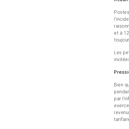
Postes
l’incid
raison
et à 1
toujour
Les pet
invité
Pressi
Bien qu
pendan
par l’i
exerce
revenu
tarifai