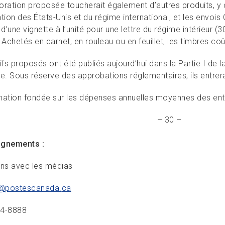
oration proposée toucherait également d’autres produits, y 
ation des États-Unis et du régime international, et les envo
 d’une vignette à l’unité pour une lettre du régime intérieur
 Achetés en carnet, en rouleau ou en feuillet, les timbres c
ifs proposés ont été publiés aujourd’hui dans la Partie I de l
ue. Sous réserve des approbations réglementaires, ils entrera
mation fondée sur les dépenses annuelles moyennes des ent
– 30 –
ignements :
ons avec les médias
@postescanada.
ca
34-8888