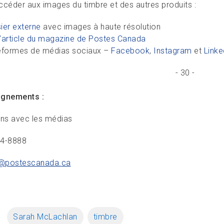
ccéder aux images du timbre et des autres produits :
ier externe
avec images à haute résolution
l’article du magazine de Postes Canada
eformes de médias sociaux –
Facebook
,
Instagram
et
Linke
- 30 -
ignements :
ons avec les médias
34-8888
@postescanada.
ca
Sarah McLachlan
timbre