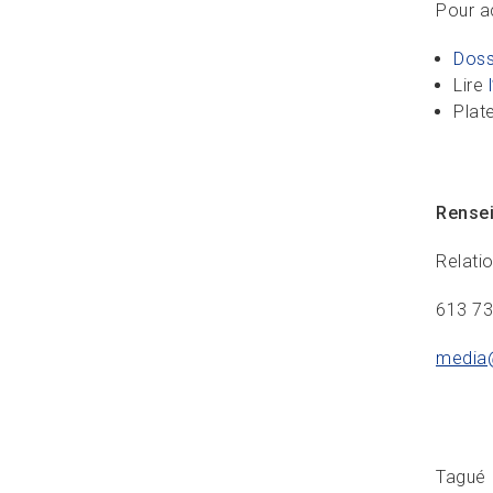
Pour a
Doss
Lire
Plat
Rense
Relati
613 7
media
Tagué