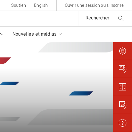
Soutien
English
Ouvrir une session ou s'inscrire
Rechercher
Nouvelles et médias
sponsabilité environnementale
ttres au père Noël
rtenaires autorisés
is et règlements
metures et interruptions
ansparence et confiance
orisation de filmer et
otographier