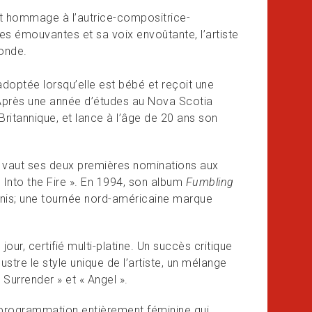
t hommage à l’autrice-compositrice-
es émouvantes et sa voix envoûtante, l’artiste
onde.
doptée lorsqu’elle est bébé et reçoit une
 Après une année d’études au Nova Scotia
Britannique, et lance à l’âge de 20 ans son
ui vaut ses deux premières nominations aux
 Into the Fire ». En 1994, son album
Fumbling
nis; une tournée nord-américaine marque
jour, certifié multi-platine. Un succès critique
ustre le style unique de l’artiste, un mélange
Surrender » et « Angel ».
a programmation entièrement féminine qui