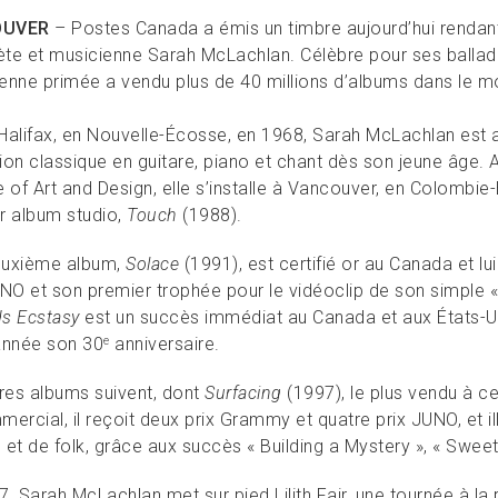
OUVER
– Postes Canada a émis un timbre aujourd’hui rendan
rète et musicienne Sarah McLachlan. Célèbre pour ses ballad
enne primée a vendu plus de 40 millions d’albums dans le m
Halifax, en Nouvelle-Écosse, en 1968, Sarah McLachlan est a
ion classique en guitare, piano et chant dès son jeune âge.
 of Art and Design, elle s’installe à Vancouver, en Colombie-
r album studio,
Touch
(1988).
euxième album,
Solace
(1991), est certifié or au Canada et l
UNO et son premier trophée pour le vidéoclip de son simple «
s Ecstasy
est un succès immédiat au Canada et aux États-U
année son 30
anniversaire.
e
tres albums suivent, dont
Surfacing
(1997), le plus vendu à ce 
ercial, il reçoit deux prix Grammy et quatre prix JUNO, et ill
et de folk, grâce aux succès « Building a Mystery », « Sweet 
7, Sarah McLachlan met sur pied Lilith Fair, une tournée à l