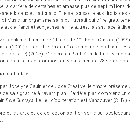
se la carrière de certaines et amasse plus de sept millions 
isance locaux et nationaux. Elle se consacre aux droits des
 of Music, un organisme sans but lucratif qui offre gratuite
 aux enfants et aux jeunes, entre autres, faisant face à dive
McLachlan est nommée Officier de l’Ordre du Canada (1999)
ique (2001) et reçoit le Prix du Gouverneur général pour les a
ue populaire) (2015). Membre du Panthéon de la musique can
on des auteurs et compositeurs canadiens le 28 septembre
os du timbre
par Jocelyne Saulnier de Joce Creative, le timbre présente un
e de sa signature à l’avant-plan. L’arrière-plan comprend un d
ain
Blue Sunrays
. Le lieu d’oblitération est Vancouver (C.-B.),
bre et les articles de collection sont en vente sur postesca
s.