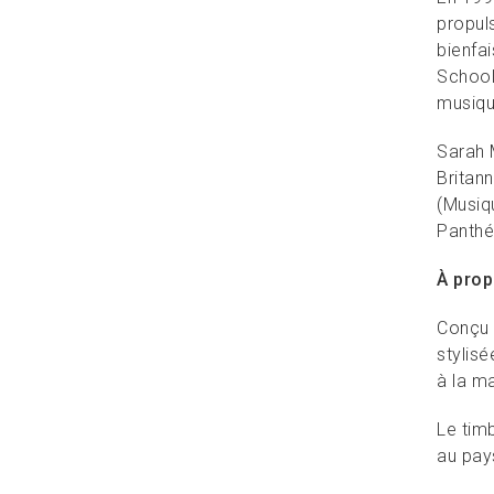
propul
bienfa
School
musique
Sarah 
Britann
(Musiq
Panthé
À prop
Conçu 
stylisé
à la m
Le tim
au pay