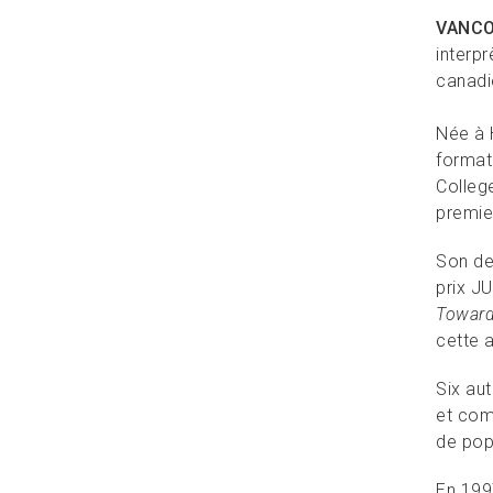
VANC
interp
canadi
Née à 
format
College
premie
Son d
prix J
Toward
cette 
Six au
et comm
de pop 
En 199