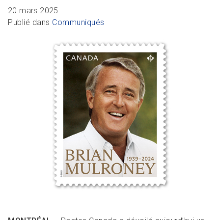
R
L
Articles et ressources
Favoris
20 mars 2025
A
A
Publié dans
Communiqués
C
M
F