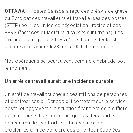
R
L
Articles et ressources
Favoris
A
A
OTTAWA
– Postes Canada a reçu des préavis de grève
C
du Syndicat des travailleurs et travailleuses des postes
M
(STTP) pour les unités de négociation urbaine et des
FFRS (factrices et facteurs ruraux et suburbains). Les
F
avis indiquent que le STTP a l’intention de déclencher
une grève le vendredi 23 mai à 00 h, heure locale.
Nos opérations se poursuivent comme d’habitude pour
le moment.
Un arrêt de travail aurait une incidence durable
Un arrêt de travail toucherait des millions de personnes
et d’entreprises au Canada qui comptent sur le service
postal et aggraverait la situation financière déjà difficile
de l’entreprise. Il est essentiel que les deux parties
concentrent leurs efforts sur la résolution des
problèmes afin de conclure des ententes négociées.