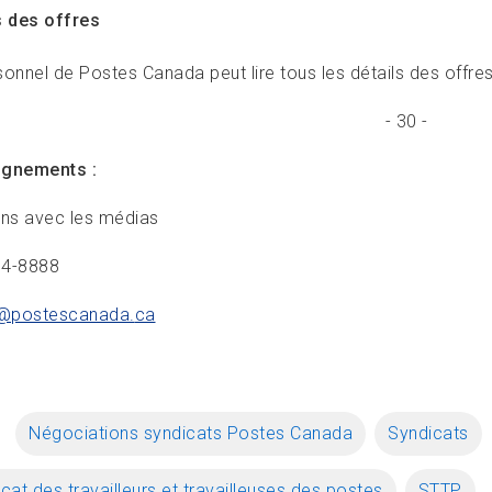
s des offres
onnel de Postes Canada peut lire tous les détails des offres
- 30 -
ignements :
ons avec les médias
34-8888
@postescanada.
ca
Négociations syndicats Postes Canada
Syndicats
cat des travailleurs et travailleuses des postes
STTP