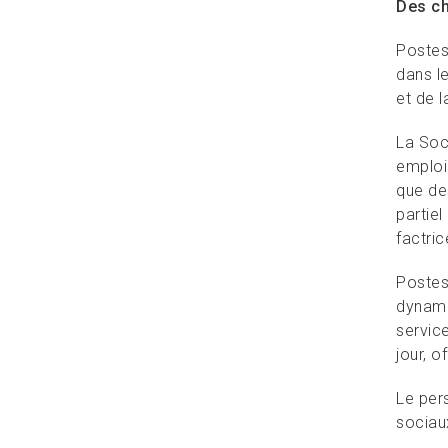
Des ch
Postes
dans le
et de 
La Soc
emploi
que de
partiel
factric
Postes
dynamiq
servic
jour, o
Le per
sociaux