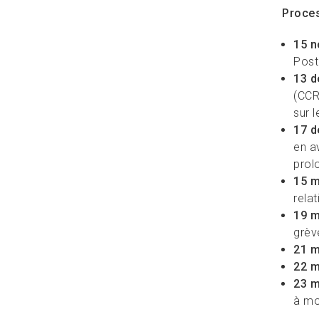
Proce
15 n
Post
13 d
(CCR
sur 
17 d
en a
prol
15 m
rela
19 m
grèv
21 m
22 m
23 m
à mo