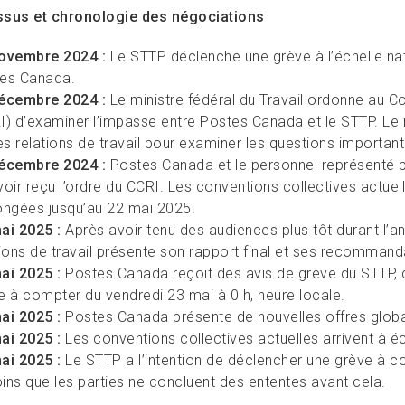
ssus
et chronologie des
négociations
ovembre 2024 :
Le STTP déclenche une grève à l’échelle nat
es Canada.
écembre 2024 :
Le ministre fédéral du Travail ordonne au Con
I) d’examiner l’impasse entre Postes Canada et le STTP. Le
les relations de travail pour examiner les questions importan
écembre 2024 :
Postes Canada et le personnel représenté p
voir reçu l’ordre du CCRI. Les conventions collectives actue
ongées jusqu’au 22 mai 2025.
ai 2025 :
Après avoir tenu des audiences plus tôt durant l’a
tions de travail présente son rapport final et ses recomman
ai 2025 :
Postes Canada reçoit des avis de grève du STTP, q
e à compter du vendredi 23 mai à 0 h, heure locale.
ai 2025 :
Postes Canada présente de nouvelles offres globa
ai 2025 :
Les conventions collectives actuelles arrivent à 
ai 2025 :
Le STTP a l’intention de déclencher une grève à co
ins que les parties ne concluent des ententes avant cela.