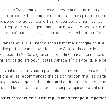
velles offres, pour les unités de négociation urbaine et des 
ains), proposent des augmentations salariales plus importan
du personnel actuel. Les offres reflètent également les réal
 d’importants changements à son modèle de livraison afin d’a
iers et opérationnels majeurs auxquels elle est confrontée.
 Canada et le STTP négocient à un moment critique pour le 
des pertes avant impôt de plus de 3 milliards de dollars, et
Au début de 2025, le gouvernement du Canada a annoncé un 
illiard de dollars pour Postes Canada afin d’éviter qu’elle d
puyant sur les travaux importants de la Commission d’enquête 
sions et les recommandations de son rapport final, les part
tions avec urgence. Un autre arrêt de travail serait coûteux 
ises et les millions de personnes au pays qui comptent sur l
rer et protéger ce qui est le plus important pour le perso