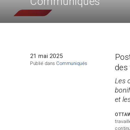
Communiqués
Post
21 mai 2025
Publié dans
Communiqués
des 
Les 
boni
et le
OTTA
travai
contin