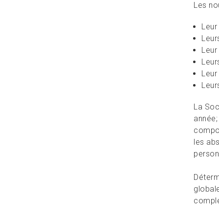
Les no
Leur
Leur
Leur
Leur
Leur
Leurs
La Soc
année;
compos
les ab
personn
Déterm
global
complé