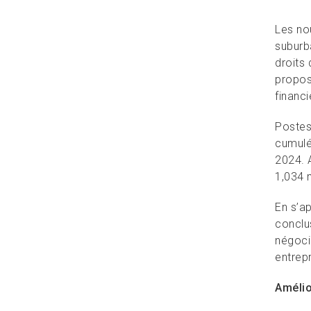
Les nou
suburb
droits 
proposé
financ
Postes
cumulé 
2024. 
1,034 m
En s’ap
conclu
négocia
entrepr
Amélio