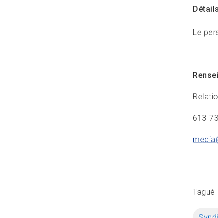
Détail
Le pers
Rense
Relati
613-7
media
Tagué
Syndi