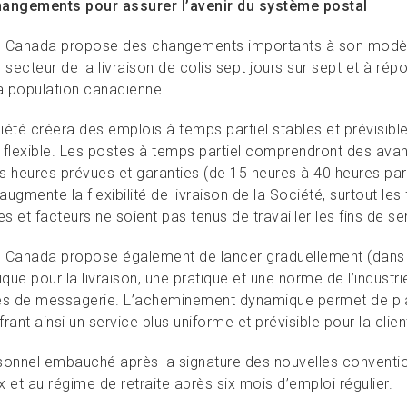
angements pour assurer l’avenir du système postal
 Canada propose des changements importants à son modèle d
 secteur de la livraison de colis sept jours sur sept et à ré
la population canadienne.
iété créera des emplois à temps partiel stables et prévisibl
 flexible. Les postes à temps partiel comprendront des avant
s heures prévues et garanties (de 15 heures à 40 heures pa
 augmente la flexibilité de livraison de la Société, surtout les
es et facteurs ne soient pas tenus de travailler les fins de s
 Canada propose également de lancer graduellement (dans 
ue pour la livraison, une pratique et une norme de l’industrie
es de messagerie. L’acheminement dynamique permet de planif
ffrant ainsi un service plus uniforme et prévisible pour la clien
sonnel embauché après la signature des nouvelles conventio
 et au régime de retraite après six mois d’emploi régulier.