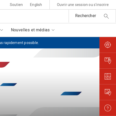
Soutien
English
Ouvrir une session ou s'inscrire
Rechercher
Nouvelles et médias
lus rapidement possible.
sponsabilité environnementale
ttres au père Noël
rtenaires autorisés
is et règlements
metures et interruptions
ansparence et confiance
orisation de filmer et
otographier