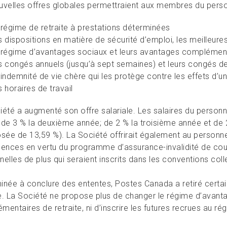
uvelles offres globales permettraient aux membres du perso
 régime de retraite à prestations déterminées
s dispositions en matière de sécurité d’emploi, les meilleures 
 régime d’avantages sociaux et leurs avantages complémenta
s congés annuels (jusqu’à sept semaines) et leurs congés de
 indemnité de vie chère qui les protège contre les effets d’un
 horaires de travail
iété a augmenté son offre salariale. Les salaires du person
 de 3 % la deuxième année; de 2 % la troisième année et de
ée de 13,59 %). La Société offrirait également au personne
sences en vertu du programme d’assurance-invalidité de cour
elles de plus qui seraient inscrits dans les conventions coll
inée à conclure des ententes, Postes Canada a retiré certai
e. La Société ne propose plus de changer le régime d’avant
mentaires de retraite, ni
d’inscrire les futures recrues au ré