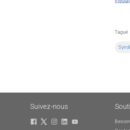
media
Tagué
Syndi
Suivez-nous
Sout
Besoin