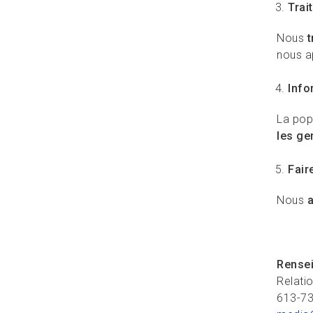
Trai
Nous
t
nous a
Info
La popu
les ge
Fair
Nous
Rense
Relati
613-7