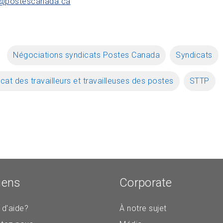
@postescanada.
ca
Négociations syndicats Postes Canada
Syndicats
cat des travailleurs et travailleuses des postes
STTP
iens
Corporate
 d'aide?
À notre sujet