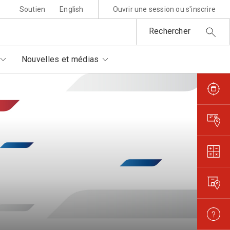
Soutien
English
Ouvrir une session ou s'inscrire
Rechercher
Nouvelles et médias
sponsabilité environnementale
ttres au père Noël
rtenaires autorisés
is et règlements
metures et interruptions
ansparence et confiance
orisation de filmer et
otographier