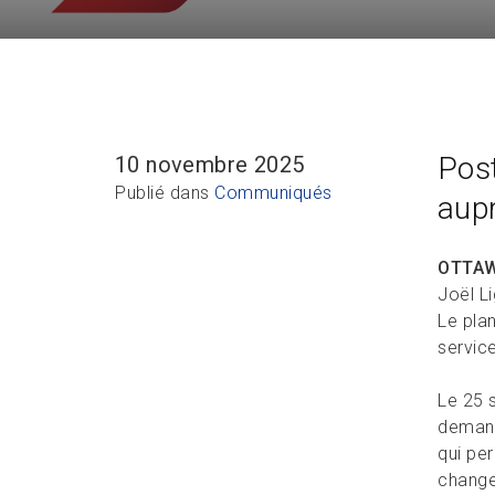
Post
10 novembre 2025
Publié dans
Communiqués
aup
OTTAW
Joël L
Le pla
servic
Le 25 
demand
qui per
change