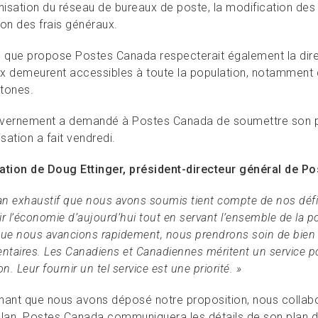
isation du réseau de bureaux de poste, la modification des 
ion des frais généraux.
n que propose Postes Canada respecterait également la direc
x demeurent accessibles à toute la population, notamment 
tones.
vernement a demandé à Postes Canada de soumettre son pla
isation a fait vendredi.
ation de Doug Ettinger, président-directeur général de P
an exhaustif que nous avons soumis tient compte de nos défis
r l’économie d’aujourd’hui tout en servant l’ensemble de la 
que nous avancions rapidement, nous prendrons soin de bien f
aires. Les Canadiens et Canadiennes méritent un service post
on. Leur fournir un tel service est une priorité. »
nant que nous avons déposé notre proposition, nous colla
plan. Postes Canada communiquera les détails de son plan de