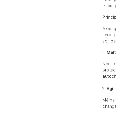
et au g
Princi
Alors 
sera g
son pe
Mett
Nous o
protég
autoc
Agir
Même s
change