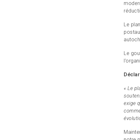
modern
réduct
Le pla
postau
autoch
Le gou
l’organ
Déclar
« Le pl
souteni
exige 
comment
évoluti
Mainte
notre 