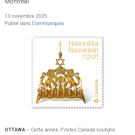
Montréal.
R
L
Articles et ressources
Favoris
A
A
C
13 novembre 2025
M
Publié dans
Communiqués
F
OTTAWA
– Cette année, Postes Canada souligne