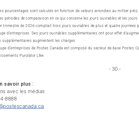
es pourcentages sont calculés en fonction de valeurs arrondies au millier près;
les périodes de comparaison en ce qui concerne les jours ouvrables et les jours
r trimestre de 2026 comptait trois jours ouvrables de plus et quatre journées 
upe d’entreprises. Des jours ouvrables supplémentaires ont pour effet d’augmen
s supplémentaires augmentent les charges.
upe d’entreprises de Postes Canada est composé du secteur de base Postes Cana
issements Purolator Ltée.
- 30 -
n savoir plus :
ons avec les médias
34-8888
@postescanada.
ca