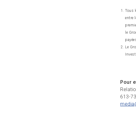
Tous l
entre 
premie
le Gro
payée
Le Gro
Invest
Pour e
Relati
613-7
media