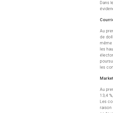
Dans le
éviden
Courri
Au pre
de doll
même p
les ha
électo
poursui
les co
Market
Au prem
13,4 %,
Les co
raison 