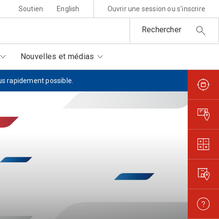
Soutien
English
Ouvrir une session ou s'inscrire
Rechercher
Nouvelles et médias
lus rapidement possible.
sponsabilité environnementale
ttres au père Noël
rtenaires autorisés
is et règlements
metures et interruptions
ansparence et confiance
orisation de filmer et
otographier