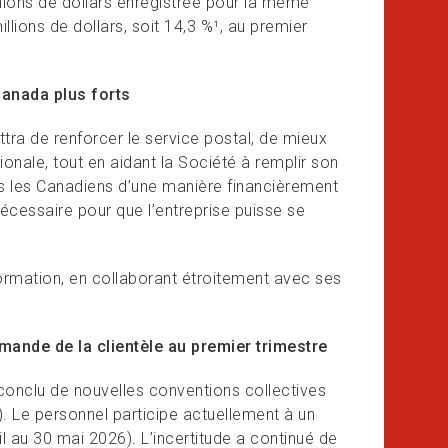
llions de dollars enregistrée pour la même
lions de dollars, soit 14,3 %¹, au premier
Canada plus forts
ra de renforcer le service postal, de mieux
ionale, tout en aidant la Société à remplir son
us les Canadiens d’une manière financièrement
écessaire pour que l’entreprise puisse se
rmation, en collaborant étroitement avec ses
demande de la clientèle au premier trimestre
conclu de nouvelles conventions collectives
). Le personnel participe actuellement à un
il au 30 mai 2026). L’incertitude a continué de