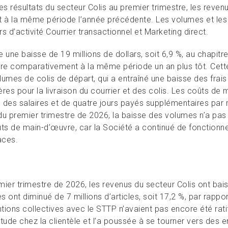
es résultats du secteur Colis au premier trimestre, les reven
t à la même période l’année précédente. Les volumes et les
s d’activité Courrier transactionnel et Marketing direct.
 une baisse de 19 millions de dollars, soit 6,9 %, au chapit
tre comparativement à la même période un an plus tôt. Cette s
lumes de colis de départ, qui a entraîné une baisse des frai
ères pour la livraison du courrier et des colis. Les coûts d
 des salaires et de quatre jours payés supplémentaires par 
du premier trimestre de 2026, la baisse des volumes n’a p
ûts de main-d’œuvre, car la Société a continué de fonctionne
aces.
ier trimestre de 2026, les revenus du secteur Colis ont baiss
s ont diminué de 7 millions d’articles, soit 17,2 %, par rapp
tions collectives avec le STTP n’avaient pas encore été ratif
titude chez la clientèle et l’a poussée à se tourner vers des e