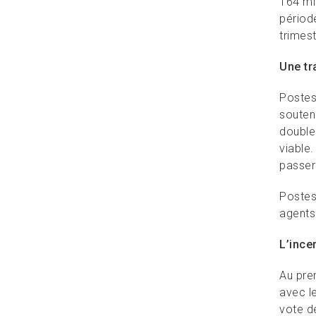
164 mil
période
trimes
Une tr
Postes
souteni
double
viable
passer
Postes
agents
L’ince
Au pre
avec le
vote de