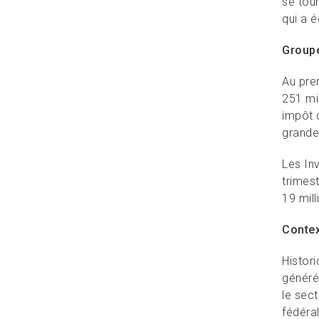
se tour
qui a é
Groupe
Au pre
251 mil
impôt 
grande
Les In
trimes
19 mill
Conte
Histor
générés
le sec
fédéral