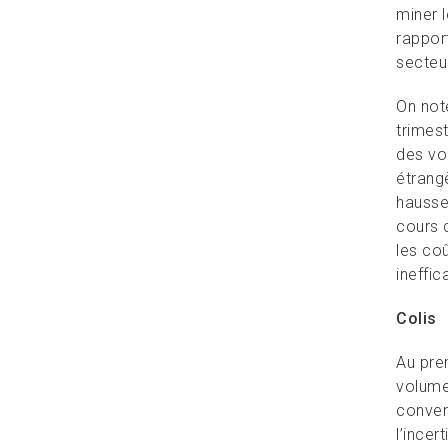
miner l
rappor
secteur
On note
trimes
des vo
étrang
hausse
cours 
les co
ineffic
Colis
Au prem
volume
conven
l’incer