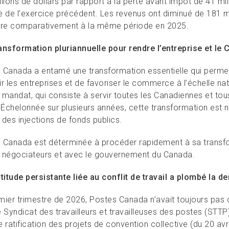
lions de dollars par rapport à la perte avant impôt de 41 mi
 de l’exercice précédent. Les revenus ont diminué de 181 mil
tre comparativement à la même période en 2025.
ansformation pluriannuelle pour rendre l’entreprise et le 
 Canada a entamé une transformation essentielle qui permett
r les entreprises et de favoriser le commerce à l’échelle nat
 mandat, qui consiste à servir toutes les Canadiennes et to
. Échelonnée sur plusieurs années, cette transformation est n
 des injections de fonds publics.
 Canada est déterminée à procéder rapidement à sa transfo
 négociateurs et avec le gouvernement du Canada.
rtitude persistante liée au conflit de travail a plombé la 
mier trimestre de 2026, Postes Canada n’avait toujours pas 
 Syndicat des travailleurs et travailleuses des postes (STTP
 ratification des projets de convention collective (du 20 avr