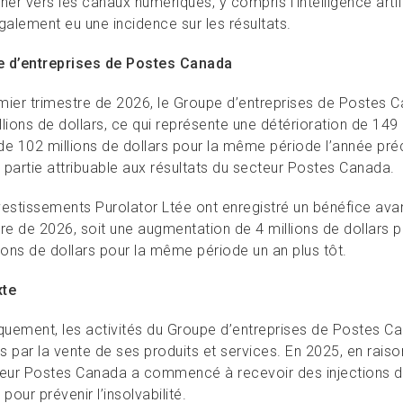
ner vers les canaux numériques, y compris l’intelligence arti
galement eu une incidence sur les résultats.
 d’entreprises de Postes Canada
mier trimestre de 2026, le Groupe d’entreprises de Postes 
lions de dollars, ce qui représente une détérioration de 149 
de 102 millions de dollars pour la même période l’année pr
 partie attribuable aux résultats du secteur Postes Canada.
vestissements Purolator Ltée ont enregistré un bénéfice avan
tre de 2026, soit une augmentation de 4 millions de dollars 
ions de dollars pour la même période un an plus tôt.
xte
iquement, les activités du Groupe d’entreprises de Postes C
 par la vente de ses produits et services. En 2025, en raison
teur Postes Canada a commencé à recevoir des injections
 pour prévenir l’insolvabilité.