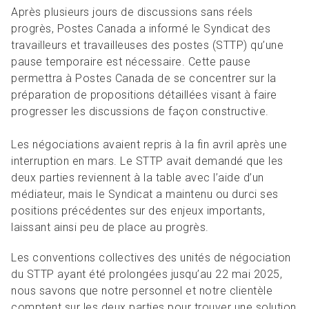
R
L
Articles et ressources
Favoris
Après plusieurs jours de discussions sans réels
A
A
progrès, Postes Canada a informé le Syndicat des
C
travailleurs et travailleuses des postes (STTP) qu’une
M
pause temporaire est nécessaire. Cette pause
F
permettra à Postes Canada de se concentrer sur la
préparation de propositions détaillées visant à faire
progresser les discussions de façon constructive.
Les négociations avaient repris à la fin avril après une
interruption en mars. Le STTP avait demandé que les
deux parties reviennent à la table avec l’aide d’un
médiateur, mais le Syndicat a maintenu ou durci ses
positions précédentes sur des enjeux importants,
laissant ainsi peu de place au progrès.
Les conventions collectives des unités de négociation
du STTP ayant été prolongées jusqu’au 22 mai 2025,
nous savons que notre personnel et notre clientèle
comptent sur les deux parties pour trouver une solution