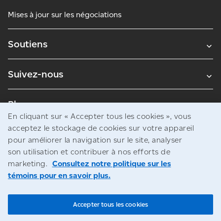
Mises à jour sur les négociations
Soutiens
Suivez-nous
Blogues
En cliquant sur « Accepter tous les cookies », vous
acceptez le stockage de cookies sur votre appareil
pour améliorer la navigation sur le site, analyser
Avis juridiques
son utilisation et contribuer à nos efforts de
Confidentialité
marketing.
Consultez notre politique sur les
témoins pour en savoir plus.
Accès à l’information
© Société canadienne des postes
Accepter tous les cookies