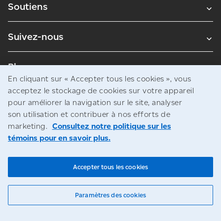
Soutiens
Suivez-nous
Blogues
En cliquant sur « Accepter tous les cookies », vous
acceptez le stockage de cookies sur votre appareil
pour améliorer la navigation sur le site, analyser
Avis juridiques
son utilisation et contribuer à nos efforts de
Confidentialité
marketing.
Consultez notre politique sur les
témoins pour en savoir plus.
Accès à l’information
© Société canadienne des postes
Accepter tous les cookies
Paramètres des cookies