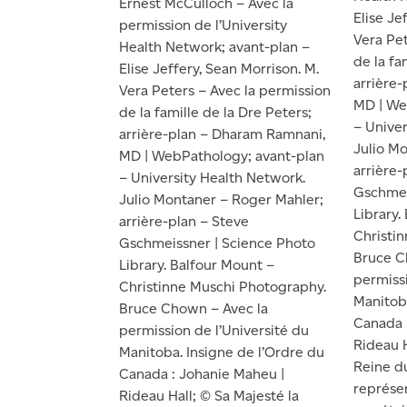
Ernest McCulloch – Avec la
Elise Je
permission de l’University
Vera Pet
Health Network; avant-plan –
de la fa
Elise Jeffery, Sean Morrison. M.
arrière
Vera Peters – Avec la permission
MD | We
de la famille de la Dre Peters;
– Univer
arrière-plan – Dharam Ramnani,
Julio M
MD | WebPathology; avant-plan
arrière-
– University Health Network.
Gschmei
Julio Montaner – Roger Mahler;
Library.
arrière-plan – Steve
Christi
Gschmeissner | Science Photo
Bruce C
Library. Balfour Mount –
permissi
Christinne Muschi Photography.
Manitoba
Bruce Chown – Avec la
Canada 
permission de l’Université du
Rideau H
Manitoba. Insigne de l’Ordre du
Reine d
Canada : Johanie Maheu |
représe
Rideau Hall; © Sa Majesté la