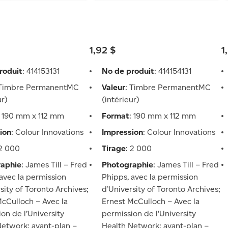
1,92 $
1
roduit
: 414153131
No de produit
: 414154131
 Timbre PermanentMC
Valeur
: Timbre PermanentMC
ur)
(intérieur)
: 190 mm x 112 mm
Format
: 190 mm x 112 mm
ion
: Colour Innovations
Impression
: Colour Innovations
 2 000
Tirage
: 2 000
raphie
: James Till – Fred
Photographie
: James Till – Fred
avec la permission
Phipps, avec la permission
sity of Toronto Archives;
d’University of Toronto Archives;
McCulloch – Avec la
Ernest McCulloch – Avec la
on de l’University
permission de l’University
Network; avant-plan –
Health Network; avant-plan –