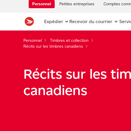
Personnel
Petites entreprises
Comptes comm
Expédier
Recevoir du courrier
Servi
Personnel
Timbres et collection
Récits sur les timbres canadiens
Récits sur les ti
canadiens