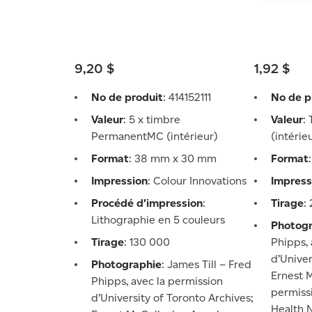
9,20 $
1,92 $
No de produit
: 414152111
No de p
Valeur
: 5 x timbre
Valeur
:
PermanentMC (intérieur)
(intérie
Format
: 38 mm x 30 mm
Format
Impression
: Colour Innovations
Impress
Procédé d'impression
:
Tirage
:
Lithographie en 5 couleurs
Photog
Tirage
: 130 000
Phipps, 
d’Univer
Photographie
: James Till – Fred
Ernest 
Phipps, avec la permission
permissi
d’University of Toronto Archives;
Health 