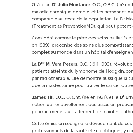
r
Grâce au
D
Julio Montaner
, O.C., O.B.C. (né en
maladie chronique gérable, et les personnes qu
comparable au reste de la population. Le Dr Mo
(Treatment as PreventionMD), qui peut potenti
Considéré comme le père des soins palliatifs 
en 1939), préconise des soins plus compatissants.
complet au monde dans un hôpital d’enseignement
re
La
D
M. Vera Peters
, O.C. (1911-1993), révolu
patients atteints du lymphome de Hodgkin, con
par radiothérapie. Elle démontre aussi que la t
que la mastectomie pour traiter le cancer du se
r
James Till
, O.C., O. Ont. (né en 1931), et le
D
Ern
notion de renouvellement des tissus en prouvan
pourrait mener au traitement de maintes pathol
Cette émission souligne le dévouement de ces
professionnels de la santé et scientifiques, y c