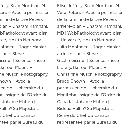
ffery, Sean Morrison. M.
Elise Jeffery, Sean Morrison. M.
ers – Avec la permission
Vera Peters – Avec la permission
mille de la Dre Peters;
de la famille de la Dre Peters;
-plan – Dharam Ramnani,
arrière-plan – Dharam Ramnani,
bPathology; avant-plan
MD | WebPathology; avant-plan
sity Health Network.
– University Health Network.
ontaner – Roger Mahler;
Julio Montaner – Roger Mahler;
plan – Steve
arrière-plan – Steve
ssner | Science Photo
Gschmeissner | Science Photo
 Balfour Mount –
Library. Balfour Mount –
nne Muschi Photography.
Christinne Muschi Photography.
hown – Avec la
Bruce Chown – Avec la
on de l’Université du
permission de l’Université du
. Insigne de l’Ordre du
Manitoba. Insigne de l’Ordre du
: Johanie Maheu |
Canada : Johanie Maheu |
all; © Sa Majesté la
Rideau Hall; © Sa Majesté la
u Chef du Canada
Reine du Chef du Canada
ntée par le Bureau du
représentée par le Bureau du