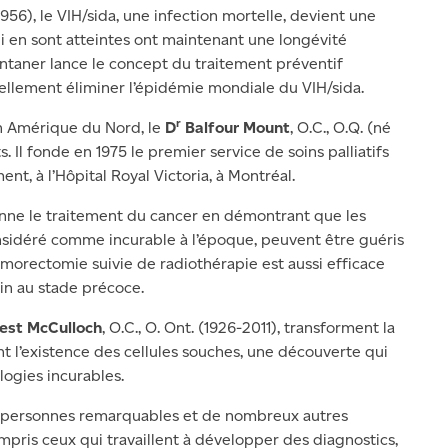
 1956), le VIH/sida, une infection mortelle, devient une
i en sont atteintes ont maintenant une longévité
ntaner lance le concept du traitement préventif
ellement éliminer l’épidémie mondiale du VIH/sida.
r
en Amérique du Nord, le
D
Balfour Mount
, O.C., O.Q. (né
 Il fonde en 1975 le premier service de soins palliatifs
, à l’Hôpital Royal Victoria, à Montréal.
tionne le traitement du cancer en démontrant que les
sidéré comme incurable à l’époque, peuvent être guéris
umorectomie suivie de radiothérapie est aussi efficace
in au stade précoce.
est McCulloch
, O.C., O. Ont. (1926-2011), transforment la
t l’existence des cellules souches, une découverte qui
ogies incurables.
 personnes remarquables et de nombreux autres
ompris ceux qui travaillent à développer des diagnostics,