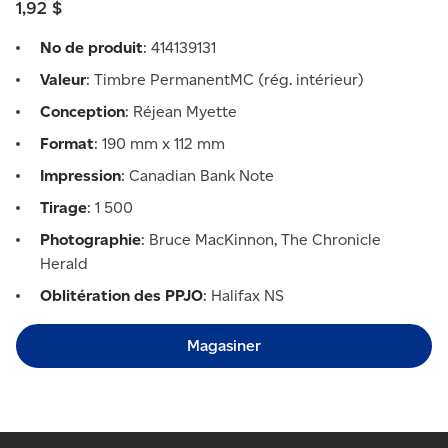
1,92 $
No de produit
: 414139131
Valeur
: Timbre PermanentMC (rég. intérieur)
Conception
: Réjean Myette
Format
: 190 mm x 112 mm
Impression
: Canadian Bank Note
Tirage
: 1 500
Photographie
: Bruce MacKinnon, The Chronicle
Herald
Oblitération des PPJO
: Halifax NS
Magasiner