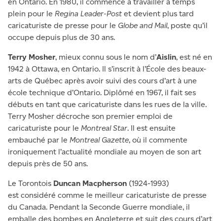
en Ontario. En 1980, il commence à travailler à temps
plein pour le
Regina Leader-Post
et devient plus tard
caricaturiste de presse pour le
Globe and Mail
, poste qu’il
occupe depuis plus de 30 ans.
Terry Mosher
, mieux connu sous le nom d’
Aislin
, est né en
1942 à Ottawa, en Ontario. Il s’inscrit à l’École des beaux-
arts de Québec après avoir suivi des cours d’art à une
école technique d’Ontario. Diplômé en 1967, il fait ses
débuts en tant que caricaturiste dans les rues de la ville.
Terry Mosher décroche son premier emploi de
caricaturiste pour le
Montreal Star
. Il est ensuite
embauché par le
Montreal Gazette
, où il commente
ironiquement l’actualité mondiale au moyen de son art
depuis près de 50 ans.
Le Torontois
Duncan Macpherson
(1924-1993)
est considéré comme le meilleur caricaturiste de presse
du Canada. Pendant la Seconde Guerre mondiale, il
emballe des bombes en Angleterre et suit des cours d’art