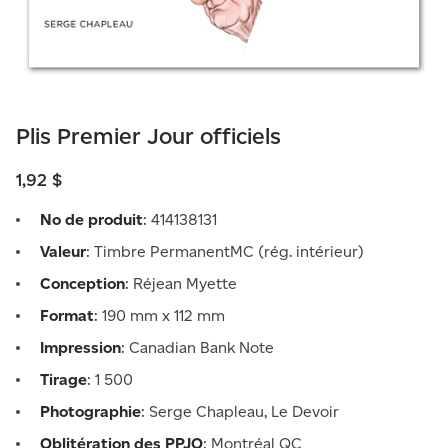
Plis Premier Jour officiels
1,92 $
No de produit
: 414138131
Valeur
: Timbre PermanentMC (rég. intérieur)
Conception
: Réjean Myette
Format
: 190 mm x 112 mm
Impression
: Canadian Bank Note
Tirage
: 1 500
Photographie
: Serge Chapleau, Le Devoir
Oblitération des PPJO
: Montréal QC