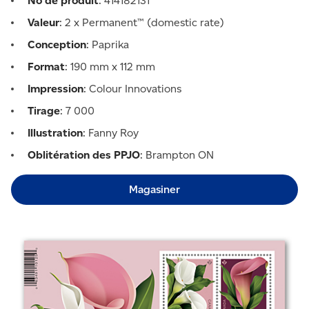
No de produit
: 414182131
Valeur
: 2 x Permanent™ (domestic rate)
Conception
: Paprika
Format
: 190 mm x 112 mm
Impression
: Colour Innovations
Tirage
: 7 000
Illustration
: Fanny Roy
Oblitération des PPJO
: Brampton ON
Magasiner