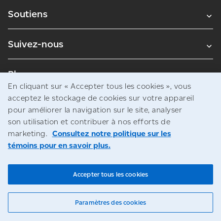
Soutiens
Suivez-nous
Blogues
En cliquant sur « Accepter tous les cookies », vous
acceptez le stockage de cookies sur votre appareil
pour améliorer la navigation sur le site, analyser
Avis juridiques
son utilisation et contribuer à nos efforts de
Confidentialité
marketing.
Consultez notre politique sur les
témoins pour en savoir plus.
Accès à l’information
© Société canadienne des postes
Accepter tous les cookies
Paramètres des cookies
Clavardage