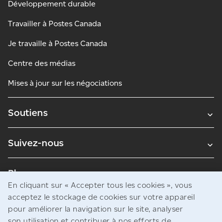
Développement durable
Travailler à Postes Canada
Je travaille à Postes Canada
Centre des médias
Mises à jour sur les négociations
Soutiens
Suivez-nous
Blogues
En cliquant sur « Accepter tous les cookies », vous
acceptez le stockage de cookies sur votre appareil
pour améliorer la navigation sur le site, analyser
Avis juridiques
son utilisation et contribuer à nos efforts de