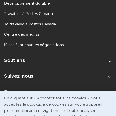
Développement durable
Travailler à Postes Canada
Je travaille à Postes Canada
Centre des médias
Mises à jour sur les négociations
Soutiens
Suivez-nous
Blogues
En cliquant sur « Accepter tous les cookies », vous
acceptez le stockage de cookies sur votre appareil
pour améliorer la navigation sur le site, analyser
Avis juridiques