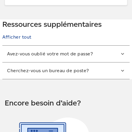
Ressources supplémentaires
Afficher tout
Avez-vous oublié votre mot de passe?
Réinitialisez votre
mot de passe ou votre nom
Cherchez-vous un bureau de poste?
d’utilisateur
.
Utilisez notre
outil Trouver un bureau de poste
pour
voir celui qui est près de chez vous.
Encore besoin d’aide?