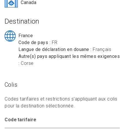
R
L
Canada
Articles et ressources
Favoris
A
A
C
Destination
M
F
France
Code de pays :
FR
Langue de déclaration en douane :
Français
Autre(s) pays appliquant les mêmes exigences
:
Corse
Colis
Codes tarifaires et restrictions s'appliquant aux colis
pour la destination sélectionnée.
Code tarifaire