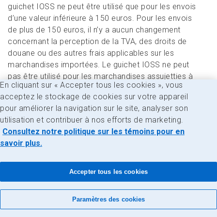
guichet IOSS ne peut être utilisé que pour les envois
d’une valeur inférieure à 150 euros. Pour les envois
de plus de 150 euros, il n’y a aucun changement
concernant la perception de la TVA, des droits de
douane ou des autres frais applicables sur les
marchandises importées. Le guichet IOSS ne peut
pas être utilisé pour les marchandises assujetties à
En cliquant sur « Accepter tous les cookies », vous
des droits d’accise (comme le tabac ou l’alcool) ou
acceptez le stockage de cookies sur votre appareil
les cadeaux. Vous trouverez d’autres
pour améliorer la navigation sur le site, analyser son
renseignements sur le programme
ici
.
utilisation et contribuer à nos efforts de marketing.
Consultez notre politique sur les témoins pour en
Pour s’inscrire en vue d’obtenir un numéro IOSS, une
savoir plus.
entreprise doit avoir une adresse dans l’un des États
membres de l’UE ou faire appel à un intermédiaire
pour effectuer l’inscription au guichet IOSS. Si vous
Accepter tous les cookies
vendez par l’entremise d’une plateforme d’expédition
en ligne ou d’une place de marché, vous pouvez
Paramètres des cookies
communiquer avec celle-ci pour voir si elle utilise le
guichet IOSS et si elle a son propre numéro IOSS.