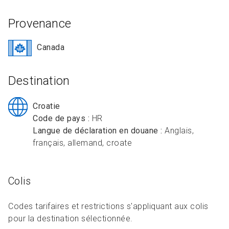
R
L
Articles et ressources
Favoris
A
A
Provenance
C
M
Canada
F
Destination
Croatie
Code de pays :
HR
Langue de déclaration en douane :
Anglais,
français, allemand, croate
Colis
Codes tarifaires et restrictions s'appliquant aux colis
pour la destination sélectionnée.