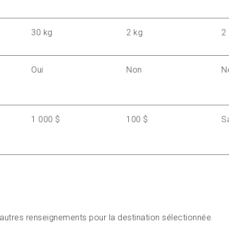
30 kg
2 kg
2
Oui
Non
N
1 000 $
100 $
S
t autres renseignements pour la destination sélectionnée.