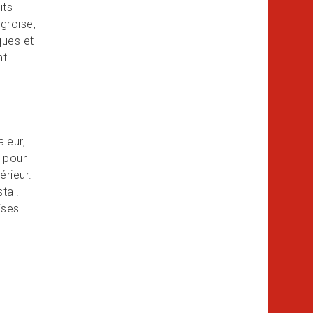
its
groise,
ques et
nt
leur,
% pour
érieur.
tal.
ises