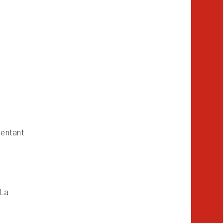
sentant
 La