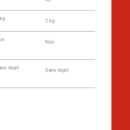
 kg
2 kg
on
Non
ans objet
Sans objet