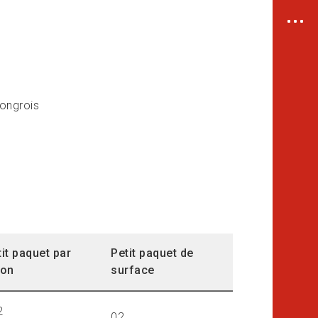
ouver un bureau de poste
turation
ouver un lieu de dépôt
ouver une norme de livraison
iriger un colis
hongrois
tenir des ressources et des
icles sur l’expédition
tit paquet par
Petit paquet de
ion
surface
2
02