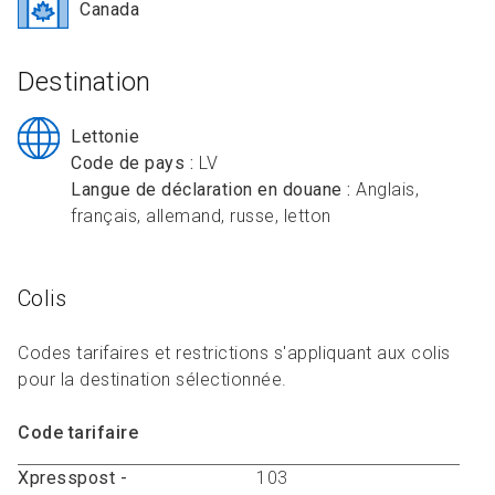
R
L
Canada
Articles et ressources
Favoris
A
A
C
Destination
M
F
Lettonie
Code de pays :
LV
Langue de déclaration en douane :
Anglais,
français, allemand, russe, letton
Colis
Codes tarifaires et restrictions s'appliquant aux colis
pour la destination sélectionnée.
Code tarifaire
Xpresspost -
103