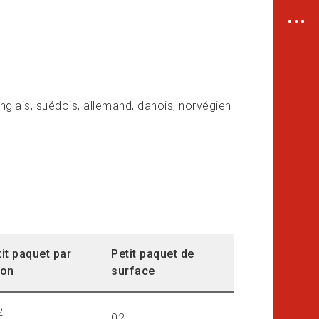
ouver un bureau de poste
turation
ouver un lieu de dépôt
ouver une norme de livraison
iriger un colis
nglais, suédois, allemand, danois, norvégien
tenir des ressources et des
icles sur l’expédition
tit paquet par
Petit paquet de
ion
surface
2
02