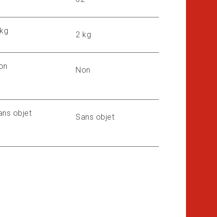
 kg
2 kg
on
Non
ans objet
Sans objet