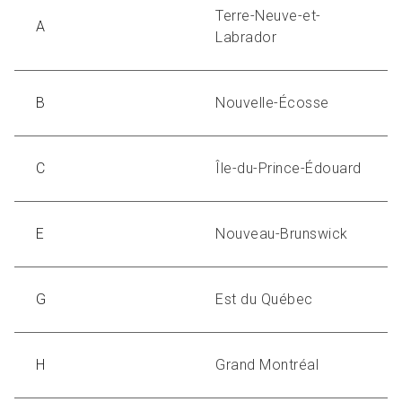
Terre-Neuve-et-
A
Labrador
B
Nouvelle-
Écosse
C
Île-du-Prince-Édouard
E
Nouveau-Brunswick
G
Est du Qu
é
bec
H
Grand Montr
éal