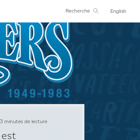
Recherche
English
3
minutes de lecture
 est