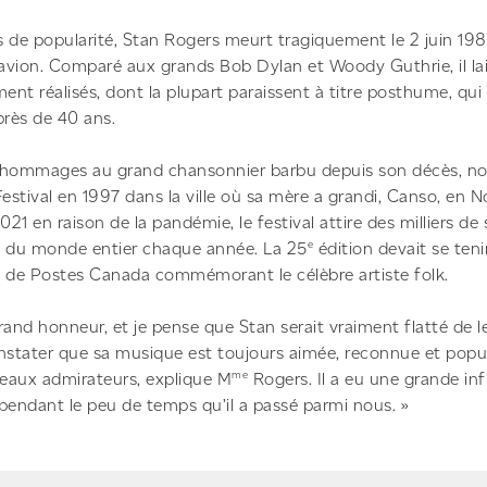
us de popularité, Stan Rogers meurt tragiquement le 2 juin 1983
 avion. Comparé aux grands Bob Dylan et Woody Guthrie, il la
nt réalisés, dont la plupart paraissent à titre posthume, qu
près de 40 ans.
s hommages au grand chansonnier barbu depuis son décès, n
Festival en 1997 dans la ville où sa mère a grandi, Canso, en 
1 en raison de la pandémie, le festival attire des milliers de
e
s du monde entier chaque année. La 25
édition devait se tenir
e de Postes Canada commémorant le célèbre artiste folk.
and honneur, et je pense que Stan serait vraiment flatté de le 
nstater que sa musique est toujours aimée, reconnue et popu
me
eaux admirateurs, explique M
Rogers. Il a eu une grande in
pendant le peu de temps qu’il a passé parmi nous. »