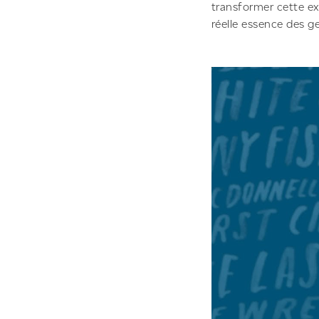
transformer cette ex
réelle essence des ge