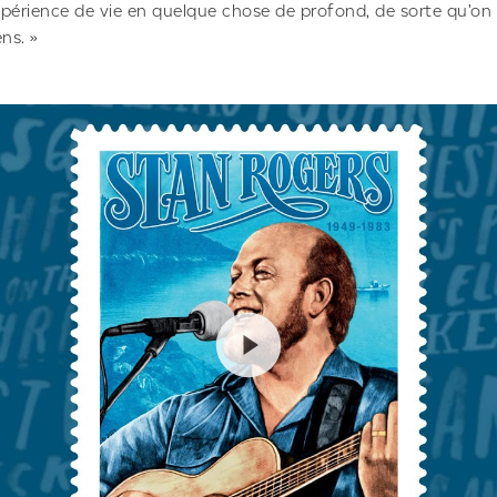
périence de vie en quelque chose de profond, de sorte qu’on p
ns. »