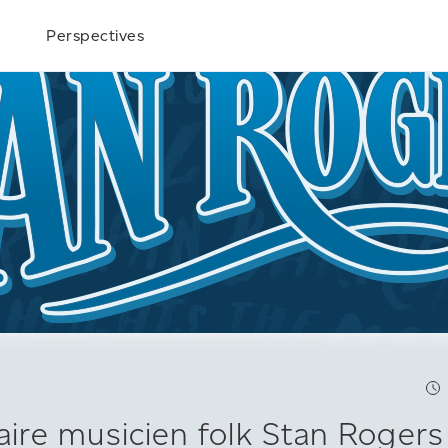
Perspectives
aire musicien folk Stan Rogers