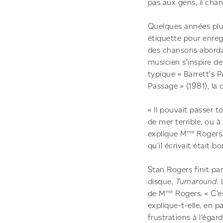
pas aux gens, il chan
Quelques années plus
étiquette pour enreg
des chansons abordan
musicien s’inspire d
typique « Barrett’s 
Passage » (1981), la 
« Il pouvait passer t
de mer terrible, ou à
me
explique M
Rogers.
qu’il écrivait était bo
Stan Rogers finit pa
disque,
Turnaround
.
me
de M
Rogers. « C’es
explique-t-elle, en 
frustrations à l’égar