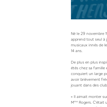
Né le 29 novembre 19
apprend tout seul à 
musicaux innés de le
14 ans.
De plus en plus insp
étés chez sa famille
conquiert un large pu
avoir brièvement fréq
jouant dans des clubs
« Il aimait monter su
me
M
Rogers. C’était un