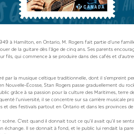
49 à Hamilton, en Ontario, M. Rogers fait partie d’une famill
jouer de la guitare dès l’âge de cinq ans. Ses parents encourag
ur fils, qui commence à se produire dans des cafés et d’autres
iré par la musique celtique traditionnelle, dont il s’empreint
 en Nouvelle-Écosse, Stan Rogers passe graduellement du rock a
blic grâce à sa passion pour la culture des Maritimes, terre d
uenté l’université, il se concentre sur sa carrière musicale pr
 et des festivals partout en Ontario et dans les provinces de 
r scène. C’est quand il donnait tout ce qu’il avait qu’il se senta
 échange. Il se donnait à fond, et le public lui rendait la pareil