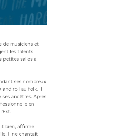
e de musiciens et
ent les talents
 petites salles à
 pendant ses nombreux
nd roll au folk. Il
e ses ancêtres. Après
ofessionnelle en
l’Est.
it bien, affirme
le. Il ne chantait