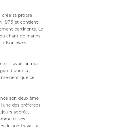
 crée sa propre
n 1976 et contient
lement pertinents. Le
, du chant de marins
nt « Northwest
me s’il avait un mal
 grand pour lui,
 fermement que ce
 lance son deuxième
 l’une des préférées
oujours adorée,
 homme et ses
s de son travail. »