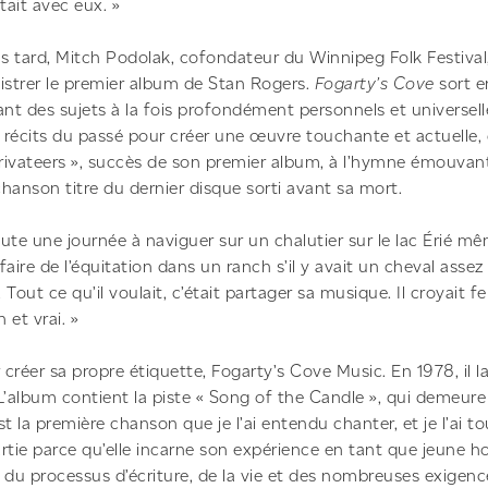
tait avec eux. »
 tard, Mitch Podolak, cofondateur du Winnipeg Folk Festival,
istrer le premier album de Stan Rogers.
Fogarty’s Cove
sort e
t des sujets à la fois profondément personnels et universel
e récits du passé pour créer une œuvre touchante et actuelle
Privateers », succès de son premier album, à l’hymne émouva
chanson titre du dernier disque sorti avant sa mort.
oute une journée à naviguer sur un chalutier sur le lac Érié mê
 faire de l’équitation dans un ranch s’il y avait un cheval assez
 Tout ce qu’il voulait, c’était partager sa musique. Il croyait
n et vrai. »
r créer sa propre étiquette, Fogarty’s Cove Music. En 1978, il
 L’album contient la piste « Song of the Candle », qui demeure
t la première chanson que je l’ai entendu chanter, et je l’ai t
partie parce qu’elle incarne son expérience en tant que jeune
d du processus d’écriture, de la vie et des nombreuses exigence