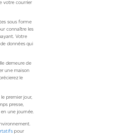
 votre courrier
rtes sous forme
ur connaître les
 payant. Votre
 de données qui
elle demeure de
yer une maison
précierez le
e premier jour,
emps presse,
 en une journée.
environnement.
tatifs
pour