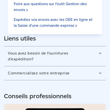
Foire aux questions sur l’outil Gestion des
envois
Expédiez vos envois avec les OEE en ligne et
la Saisie d’une commande
express
Liens utiles
Vous avez besoin de fournitures
d’expédition?
Magasinez des fournitures d’expédition, des timbres,
Commercialisez votre entreprise
des enveloppes prépayées, et plus encore. La
livraison est gratuite pour les commandes de plus de
Découvrez comment le publipostage peut faire
25 $. Certaines conditions s’appliquent.
connaître votre marque à votre clientèle idéale,
Conseils professionnels
Acheter des
fournitures
directement dans le confort de son foyer où les
décisions d’achat importantes sont prises.
Consulter notre blogue - Guide : Comment stimuler la
Découvrir nos solutions de
publipostage