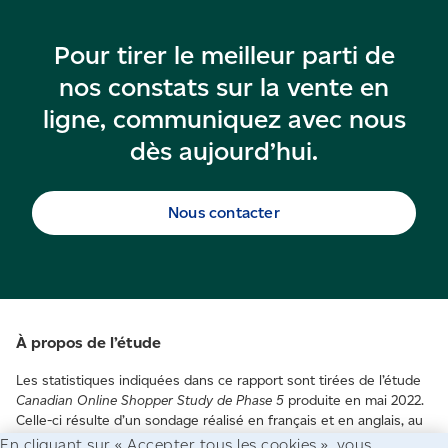
Pour tirer le meilleur parti de
nos constats sur la vente en
ligne, communiquez avec nous
dès aujourd’hui.
Nous contacter
À propos de l’étude
Les statistiques indiquées dans ce rapport sont tirées de l’étude
Canadian Online Shopper Study de Phase 5
produite en mai 2022.
Celle-ci résulte d’un sondage réalisé en français et en anglais, au
Canada, auprès de plus de 5 000 personnes âgées de 18 ans et
En cliquant sur « Accepter tous les cookies », vous