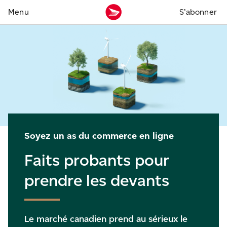
S’abonner
Sur cette page
Télécharger
Faits probants pour prendre les devants
Rapport
Un marché de plus en plus vigilant
Les attentes du marché canadien
Résumé
Un marché de plus en
infographique
plus vigilant
Les différences générationnelles
Soyez un as du commerce en ligne
Passer des constats aux actes
Faits probants pour
Ce qu’explore notre rapport
prendre les devants
Le marché canadien prend au sérieux le