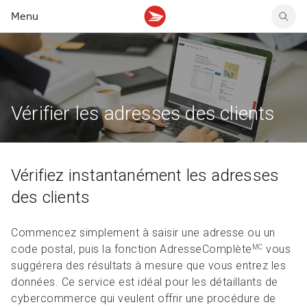
Menu
Faire un envoi au Canada
Solutions de retour
Solutions de publipostage
Paiement et suivi
Fichiers confidentiels
Services postaux
Expédier à l’étranger
Retours d’articles sans étiquette ni emballage
Solutions de données
Expédition et livraison
Vérification d’identité
Facturation et factures
Créer et gérer des envois
Intégration des solutions de retour
Cibleur précis
Intégrer nos API
Timbres et machines à affranchir
Ramassage, dépôt, livraison
Options de retours
Ressources et articles
Ressources et articles
Magasiner des fournitures
Vérifier les adresses des clients
Avis et état du système
Ressources et articles
Vérifiez instantanément les adresses
des clients
Commencez simplement à saisir une adresse ou un
code postal, puis la fonction AdresseComplète
vous
MC
suggérera des résultats à mesure que vous entrez les
données. Ce service est idéal pour les détaillants de
cybercommerce qui veulent offrir une procédure de